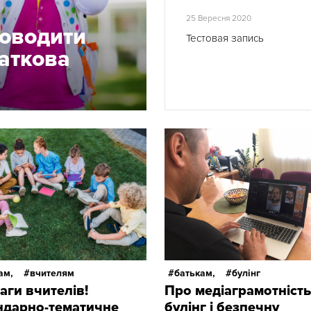
25 Вересня 2020
роводити
Тестовая запись
чаткова
ам,
вчителям
батькам,
булінг
аги вчителів!
Про медіаграмотність
ндарно-тематичне
булінг і безпечну