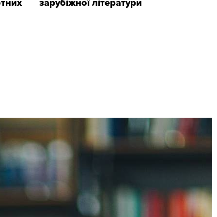
отних
зарубіжної літератури