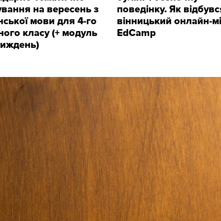
вання на вересень з
поведінку. Як відбувс
нської мови для 4-го
вінницький онлайн-мі
ного класу (+ модуль
EdCamp
тиждень)