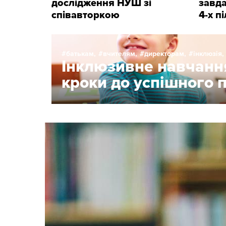
дослідження НУШ зі
завда
співавторкою
4-х п
батькам,
вчителям,
директорам,
інклюзія,
Інклюзивне навчання
кроки до успішного 