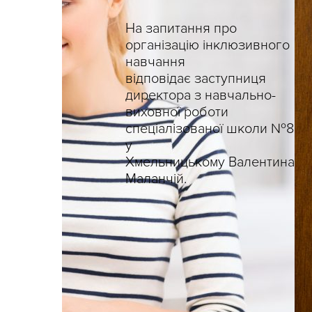
На запитання про
організацію інклюзивного
навчання
відповідає заступниця
директора з навчально-
виховної роботи
спеціалізованої школи №8
у
Хмельницькому Валентина
Маланчій.