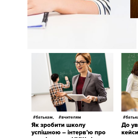
батькам,
вчителям
батьк
Як зробити школу
До ув
успішною – інтерв’ю про
кейси