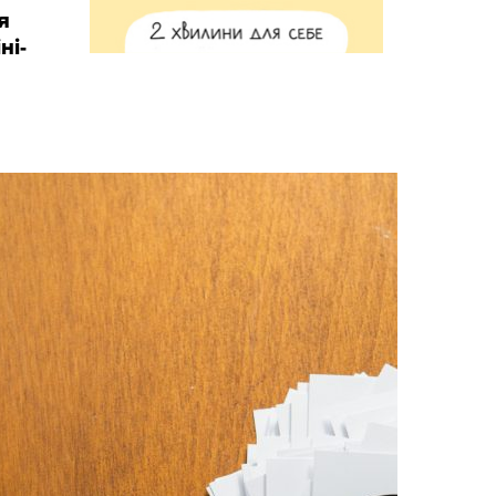
я
ні-
Є
ПИТАНН