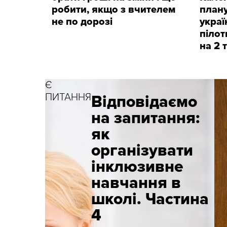
робити, якщо з вчителем
плану
не по дорозі
украї
пілот
на 2 
Є
ПИТАННЯ
Відповідаємо
на запитання:
як
організувати
інклюзивне
навчання в
школі. Частина
4