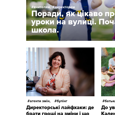
вчителям,
директорам
Поради, як цікаво п
уроки на вулиці. По
школа.
агенти змін,
булінг
батьк
Директорські лайфхаки: де
До ув
брати гроші на зміни і що
Кале