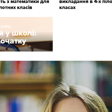
ть з математики для
викладання в 4-х піл
ілотних класів
класах
НУШ
 у школі:
початку