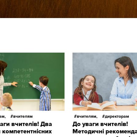
ам,
вчителям
вчителям,
директорам
аги вчителів! Два
До уваги вчителів!
 компетентнісних
Методичні рекоменда