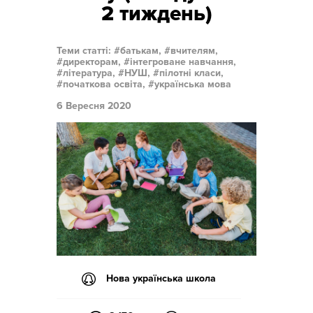
2 тиждень)
Теми статті:
батькам,
вчителям,
директорам,
інтегроване навчання,
література,
НУШ,
пілотні класи,
початкова освіта,
українська мова
6 Вересня 2020
Нова українська школа