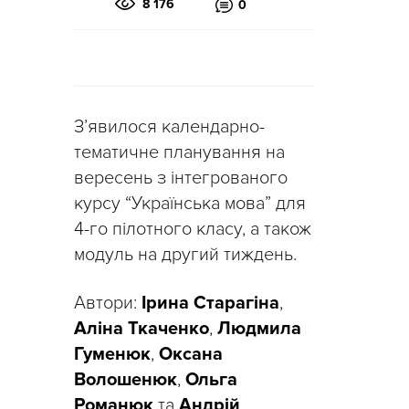
8 176
0
З’явилося календарно-
тематичне планування на
вересень з інтегрованого
курсу “Українська мова” для
4-го пілотного класу, а також
модуль на другий тиждень.
Автори:
Ірина Старагіна
,
Аліна Ткаченко
,
Людмила
Гуменюк
,
Оксана
Волошенюк
,
Ольга
Романюк
та
Андрій