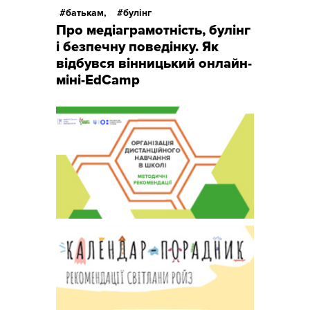
батькам,
булінг
Про медіаграмотність, булінг
і безпечну поведінку. Як
відбувся вінницький онлайн-
міні-EdCamp