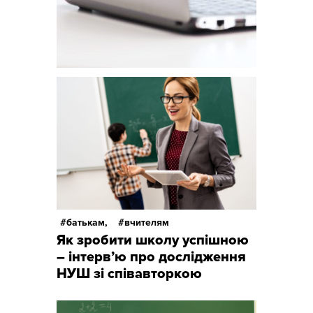
асистент
вчителя 
практич
психолог
батькам,
вчителям
Як зробити школу успішною
– інтерв’ю про дослідження
НУШ зі співавторкою