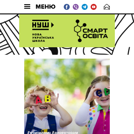
МЕНЮ
вчителям,
директорам