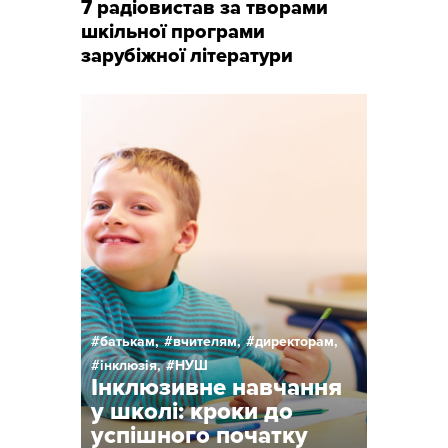
7 радіовистав за творами
шкільної програми
зарубіжної літератури
батькам,
вчителям,
директорам,
інклюзія,
НУШ
Інклюзивне навчання
у школі: кроки до
успішного початку