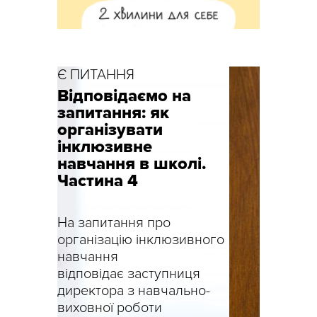
Є ПИТАННЯ
Є ПИТА
Відповідаємо на
Дистан
запитання: як
навча
організувати
учнів з
інклюзивне
ООП:
навчання в школі.
відпові
Частина 4
запита
На запитання про
На запи
організацію інклюзивного
відповід
навчання
Світлана
відповідає заступниця
Мігульов
директора з навчально-
поведін
виховної роботи
фахівець