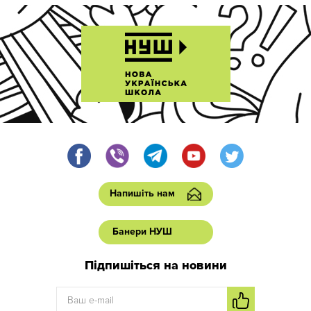
Напишіть нам
Банери НУШ
Підпишіться на новини