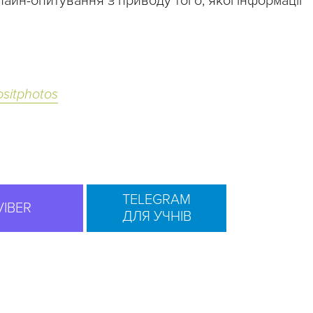
йн-опитування з приводу того, якої інформації
sitphotos
TELEGRAM
VIBER
ДЛЯ УЧНІВ