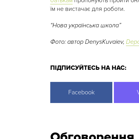
батькам
пропонують пройти онла
їм не вистачає для роботи.
“Нова українська школа”
Фото: автор DenysKuvaiev,
Depo
ПІДПИСУЙТЕСЬ НА НАС:
Facebook
Обговорення