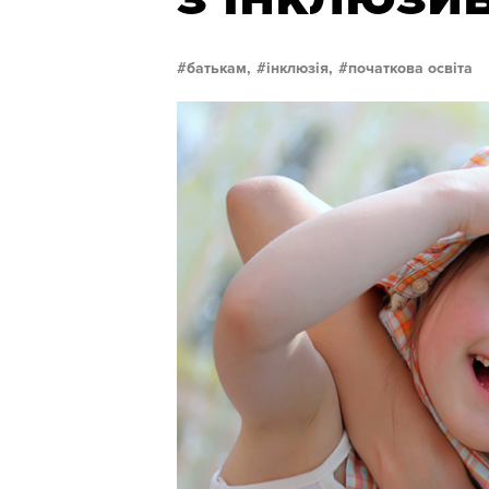
батькам,
інклюзія,
початкова освіта