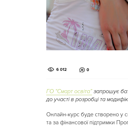
6 012
0
ГО “Смарт освіта”
запрошує бат
до участі в розробці та модифі
Онлайн-курс буде створено у сп
та за фінансової підтримки Про