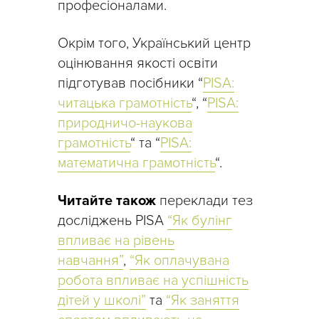
професіоналами.
Окрім того, Український центр
оцінювання якості освіти
підготував посібники “
PISA:
читацька грамотність
“, “
PISA:
природничо-наукова
грамот
ніст
ь
“ та “
PISA:
математична грамотність
“.
Читайте також
переклади тез
досліджень PISA
“Як булінг
впливає на рівень
навчання”
,
“Як оплачувана
робота впливає на успішність
дітей у школі”
та
“Як заняття