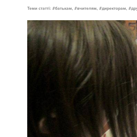
Теми статті:
батькам,
вчителям,
директорам,
др