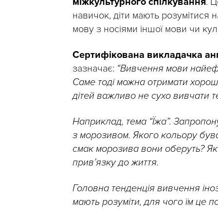
міжкультурного спілкування
. 
навичок, діти мають розумітися н
мову з носіями іншої мови чи кул
Сертифікована викладачка англ
зазначає:
“Вивчення мови найефе
Саме тоді можна отримати хорош
дітей важливо не сухо вивчати т
Наприклад, тема “Їжа”. Запропо
з морозивом. Якого кольору був
смак морозива вони оберуть? Як 
прив’язку до життя.
Головна тенденція вивчення іноз
мають розуміти, для чого їм це по