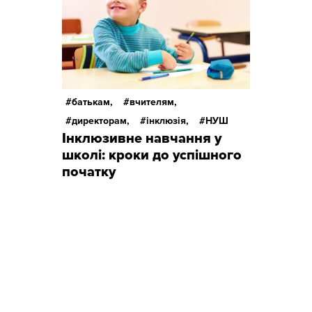
батькам,
вчителям,
директорам,
інклюзія,
НУШ
Інклюзивне навчання у
школі: кроки до успішного
початку