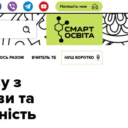
Напишіть нам
ОСЬ РАЗОМ
ВЧИТЕЛЬ ТБ
НУШ КОРОТКО
у з
ви та
ність