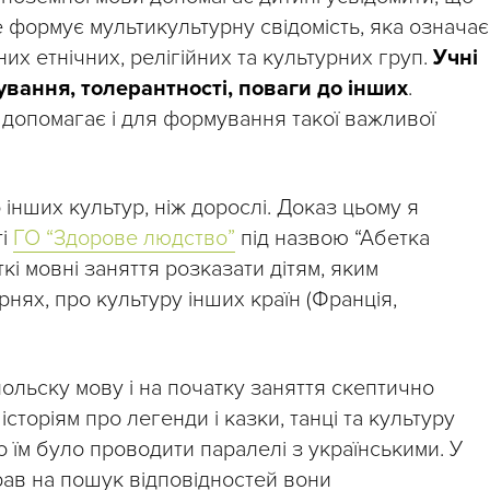
е формує мультикультурну свідомість, яка означає
их етнічних, релігійних та культурних груп.
Учні
ування, толерантності, поваги до інших
.
допомагає і для формування такої важливої
о інших культур, ніж дорослі. Доказ цьому я
ті
ГО “Здорове людство”
під назвою “Абетка
откі мовні заняття розказати дітям, яким
нях, про культуру інших країн (Франція,
и польску мову і на початку заняття скептично
сторіям про легенди і казки, танці та культуру
о їм було проводити паралелі з українськими. У
вправ на пошук відповідностей вони