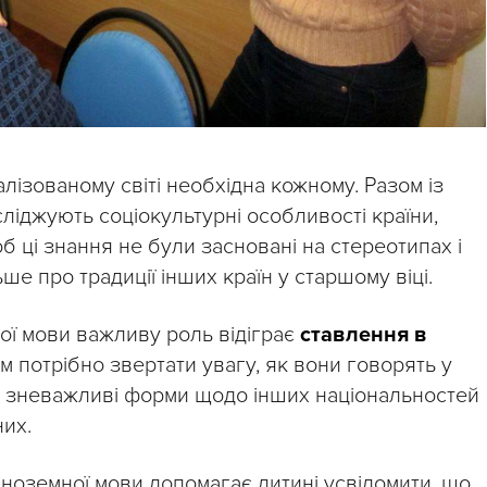
лізованому світі необхідна кожному. Разом із
ліджують соціокультурні особливості країни,
б ці знання не були засновані на стереотипах і
ше про традиції інших країн у старшому віці.
ої мови важливу роль відіграє
ставлення в
ам потрібно звертати увагу, як вони говорять у
ь зневажливі форми щодо інших національностей
них.
 іноземної мови допомагає дитині усвідомити, що