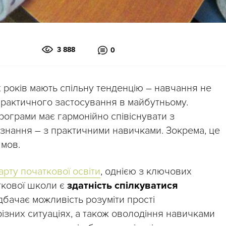
3 888
0
іх років мають спільну тенденцію – навчання не
 практичного застосування в майбутньому.
ограми має гармонійно співіснувати з
 знання – з практичними навичками. Зокрема, це
 мов.
рту початкової освіти
, однією з ключових
ткової школи є
здатність спілкуватися
дбачає можливість розуміти прості
ізних ситуаціях, а також оволодіння навичками