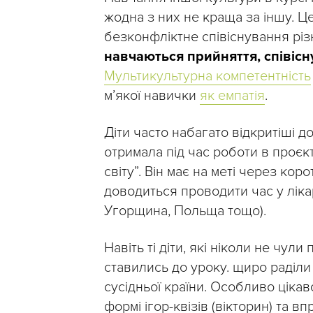
жодна з них не краща за іншу. Ц
безконфліктне співіснування різн
навчаються прийняття, співісн
Мультикультурна компетентність
м’якої навички
як емпатія
.
Діти часто набагато відкритіші д
отримала під час роботи в проєк
світу”. Він має на меті через кор
доводиться проводити час у лікар
Угорщина, Польща тощо).
Навіть ті діти, які ніколи не чул
ставились до уроку. щиро раділи і
сусідньої країни. Особливо цікав
формі ігор-квізів (вікторин) та 