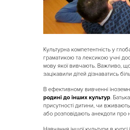
Культурна компетентність у глоба
граматикою та лексикою учні дос
мову якої вивчають. Важливо, що
зацікавили дітей дізнаватись біль
В ефективному вивченні іноземн
родині до інших культур
. Батьк
присутності дитини, чи вживают
або розповідають анекдоти про 
Навчання іншої культури в курсі