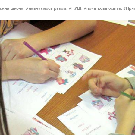
ужня школа,
навчаємось разом,
НУШ,
початкова освіта,
Пря