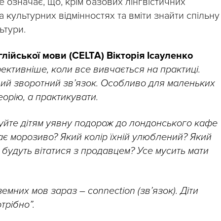
Це означає, що, крім базових лінгвістичних
а культурних відмінностях та вміти знайти спільну
ьтури.
ійської мови (CELTA) Вікторія Ісауленко
ктивніше, коли все вивчається на практиці.
ий зворотний зв’язок. Особливо для маленьких
еорію, а практикувати.
нуйте дітям уявну подорож до лондонського кафе
ає морозиво? Який колір їхній улюблений? Який
будуть вітатися з продавцем? Усе мусить мати
емних мов зараз – connection (зв’язок). Діти
трібно”.