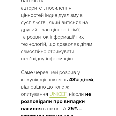
батьків на
авторитет, посилення
цінностей індивідуалізму в
суспільстві, який витісняє на
другий план цінності сім’ї,
та розвиток інформаційних
технологій, що дозволяє дітям
самостійно отримувати
необхідну інформацію.
Саме через цей розрив у
комунікації поколінь
48% дітей
,
відповідно до того ж
опитування
UNICEF
, ніколи
не
розповідали про випадки
насилля
в школі. А
25% –
говорили про це не з