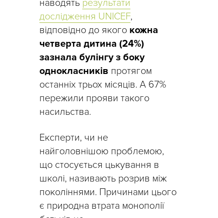
наводять
результати
дослідження UNICEF
,
відповідно до якого
кожна
четверта дитина (24%)
зазнала булінгу з боку
однокласників
протягом
останніх трьох місяців. А 67%
пережили прояви такого
насильства.
Експерти, чи не
найголовнішою проблемою,
що стосується цькування в
школі, називають розрив між
поколіннями. Причинами цього
є природна втрата монополії