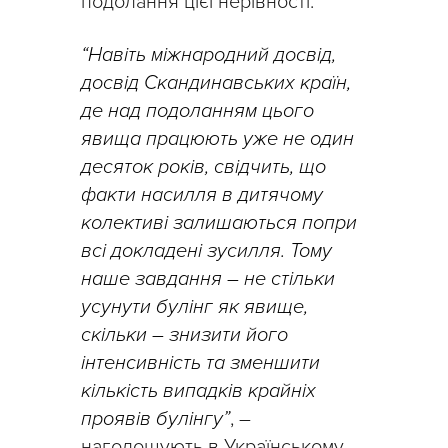
подолання цієї нерівності.
“Навіть міжнародний досвід,
досвід Скандинавських країн,
де над подоланням цього
явища працюють уже не один
десяток років, свідчить, що
факти насилля в дитячому
колективі залишаються попри
всі докладені зусилля. Тому
наше завдання – не стільки
усунути булінг як явище,
скільки – знизити його
інтенсивність та зменшити
кількість випадків крайніх
проявів булінгу”
, –
наголошують в Українському