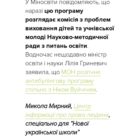
У Міносвіти повідомляють, що
наразі
цю програму
розглядає комісія з проблем
виховання дітей та учнівської
молоді Науково-методичної
ради з питань освіти
.
Водночас нещодавно міністр
освіти і науки Лілія Гриневич
заявила, що
МОН розпчне
антибулінгову програму
спільно з Ніком Вуйчічем
.
Микола Мирний,
Центр
інформації про права людини
,
спеціально для “Нової
української школи”