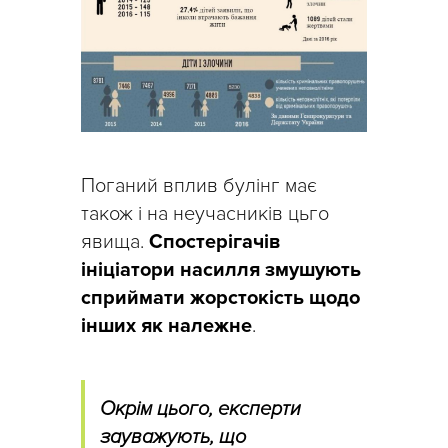
Поганий вплив булінг має
також і на неучасників цьго
явища.
Спостерігачів
ініціатори насилля змушують
сприймати жорстокість щодо
інших як належне
.
Окрім цього, експерти
зауважують, що