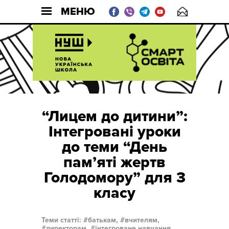
МЕНЮ
“Лицем до дитини”:
Інтегровані уроки
до теми “День
пам’яті жертв
Голодомору” для 3
класу
Теми статті:
батькам,
вчителям,
директорам,
інтегроване навчання,