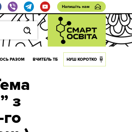
Напишіть нам
ОСЬ РАЗОМ
ВЧИТЕЛЬ ТБ
НУШ КОРОТКО
Тема
” з
-го