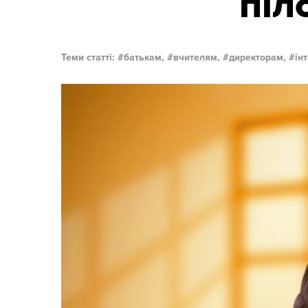
піл
Теми статті:
батькам,
вчителям,
директорам,
ін