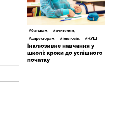
батькам,
вчителям,
директорам,
інклюзія,
НУШ
Інклюзивне навчання у
школі: кроки до успішного
початку