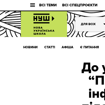
ВСІ ТЕМИ
ВСІ СПЕЦПРОЄКТИ
ДЛЯ ВСІХ
НОВИНИ
СТАТТІ
АФІША
Є ПИТАННЯ
До 
“П
ін