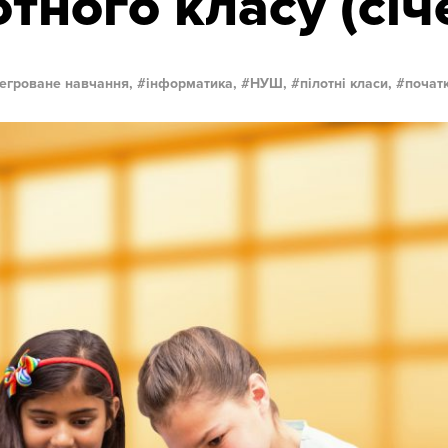
отного класу (січ
тегроване навчання,
інформатика,
НУШ,
пілотні класи,
початк