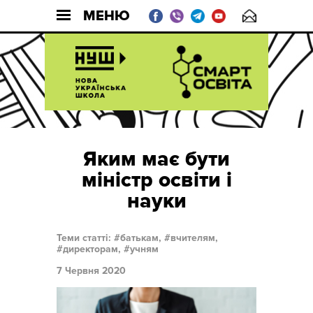
МЕНЮ
Яким має бути
міністр освіти і
науки
Теми статті:
батькам,
вчителям,
директорам,
учням
7 Червня 2020