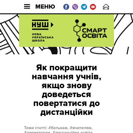
МЕНЮ
Як покращити
навчання учнів,
якщо знову
доведеться
повертатися до
дистанційки
Теми статті:
батькам,
вчителям,
директорам,
дистанційна освіта