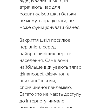
відвідування шкіл діти
втрачають час для
розвитку. Без шкіл батьки
не можуть працювати; не
може функціонувати бізнес.
Закриття шкіл посилює
нерівність серед
найвразливіших верств
населення. Саме вони
найбільше відчувають тягар
фінансової, фізичної та
психічної шкоди,
спричиненої пандемією.
Багато хто не мають доступу
до інтернету, чимало
змушені піклуватися про