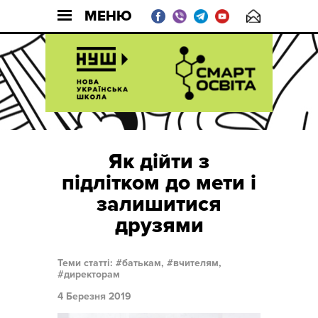
МЕНЮ
Як дійти з
підлітком до мети і
залишитися
друзями
Теми статті:
батькам,
вчителям,
директорам
4 Березня 2019