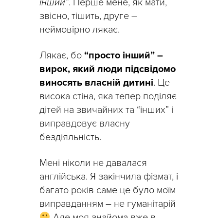
інший”
. Перше мене, як мати,
звісно, тішить, друге –
неймовірно лякає.
Лякає, бо
“просто інший” –
вирок, який люди підсвідомо
виносять власній дитині
. Це
висока стіна, яка тепер поділяє
дітей на звичайних та “інших” і
виправдовує власну
бездіяльність.
Мені ніколи не давалася
англійська. Я закінчила фізмат, і
багато років саме це було моїм
виправданням – не гуманітарій
Але моя знайома вже в