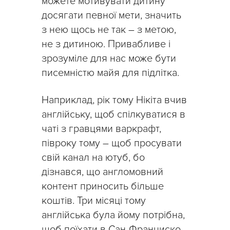
можете мотивувати дитину
досягати певної мети, значить
з нею щось не так – з метою,
не з дитиною. Привабливе і
зрозуміле для нас може бути
писемністю майя для підлітка.
Наприклад, рік тому Нікіта вчив
англійську, щоб спілкуватися в
чаті з гравцями варкрафт,
півроку тому – щоб просувати
свій канал на ютуб, бо
дізнався, що англомовний
контент приносить більше
коштів. Три місяці тому
англійська була йому потрібна,
щоб поїхати в Сан-Франциско