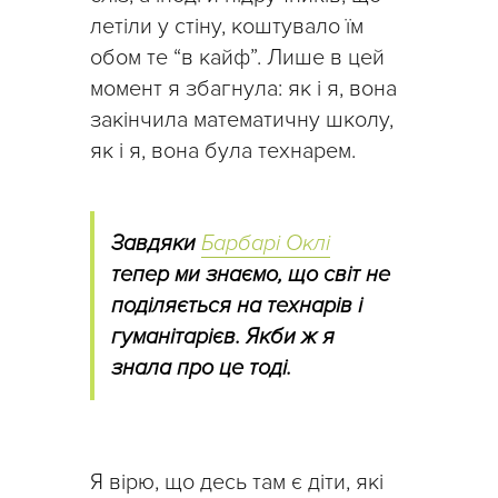
летіли у стіну, коштувало їм
обом те “в кайф”. Лише в цей
момент я збагнула: як і я, вона
закінчила математичну школу,
як і я, вона була технарем.
Завдяки
Барбарі Оклі
тепер ми знаємо, що світ не
поділяється на технарів і
гуманітарієв. Якби ж я
знала про це тоді.
Я вірю, що десь там є діти, які