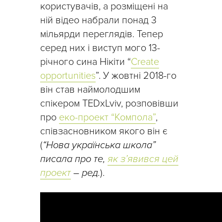
користувачів, а розміщені на
ній відео набрали понад 3
мільярди переглядів. Тепер
серед них і виступ мого 13-
річного сина Нікіти “
Create
opportunities
”. У жовтні 2018-го
він став наймолодшим
спікером TEDxLviv, розповівши
про
еко-проект “Компола”
,
співзасновником якого він є
(
“Нова українська школа”
писала про те,
як з’явився цей
проект
– ред.
).