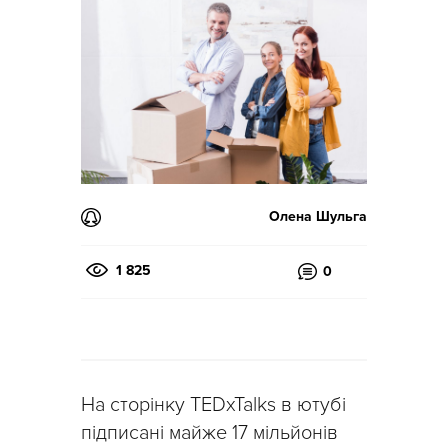
Олена Шульга
1 825
0
На сторінку TEDxTalks в ютубі
підписані майже 17 мільйонів