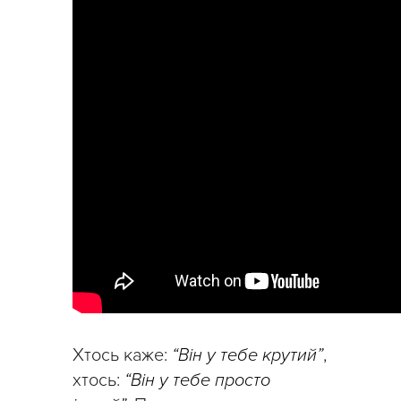
Хтось каже:
“Він у тебе крутий”
,
хтось:
“Він у тебе просто