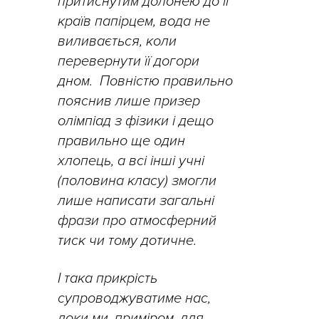
притиснутим долонею до
її
країв папірцем, вода не
виливається, коли
перевернути
її
догори
дном.
Повністю правильно
пояснив лише призер
олімпіад з фізики і дещо
правильно ще один
хлопець
,
а всі інші учні
(половина класу) змогли
лише написати загальні
фрази про атмосферний
тиск чи тому дотичне.
І така прикрість
супроводжуватиме нас,
доки ми, приміром, для