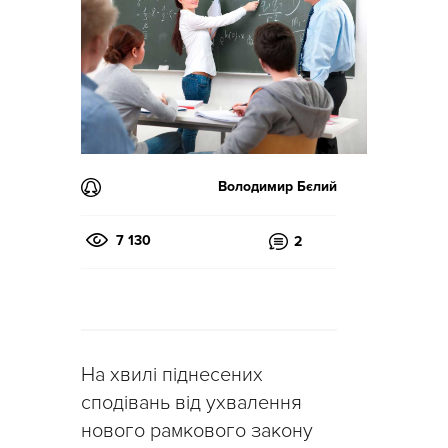
Володимир Бєлий
7 130
2
На хвилі піднесених
сподівань від ухвалення
нового рамкового закону