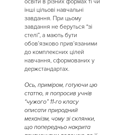
освіти в різних формах ті чи
інші цільові навчальні
завдання. При цьому
завдання не беруться “зі
стелі”, а мають бути
обов’язково прив’язаними
до комплексних цілей
навчання, сформованих у
держстандартах.
Ось, приміром, готуючи цю
статтю
,
я попросив учнів
“чужого” 11-го класу
описати природний
механізм
,
чому зі
склянки
,
що
попередньо накрита