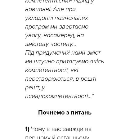
компетентнісний підхід у
навчанні. Але при
укладанні навчальних
програм ми звертаємо
увагу, насамеред, на
змістову частину…
П
ід придуманий нами зміст
ми штучно притягуємо якісь
компетентності, які
перетворюються, в решті
решт, у
псевдокомпетентності…”
Почнемо з питань
1)
Чому в нас завжди на
першому й останньому