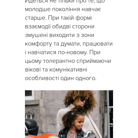
Йдеться не тільки про те, що
молодше покоління навчає
старше. При такій формі
взаємодії обидві сторони
змушені виходити з зони
комфорту та думати, працювати
і навчатися по-новому. При
цьому толерантно сприймаючи
вікові та комунікативні
особливості один одного.