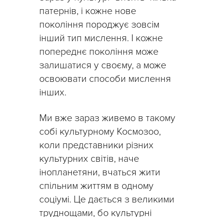
патернів, і кожне нове
покоління породжує зовсім
інший тип мислення. І кожне
попереднє покоління може
залишатися у своєму, а може
освоювати способи мислення
інших.
Ми вже зараз живемо в такому
собі культурному Космозоо,
коли представники різних
культурних світів, наче
інопланетяни, вчаться жити
спільним життям в одному
соціумі. Це дається з великими
труднощами, бо культурні