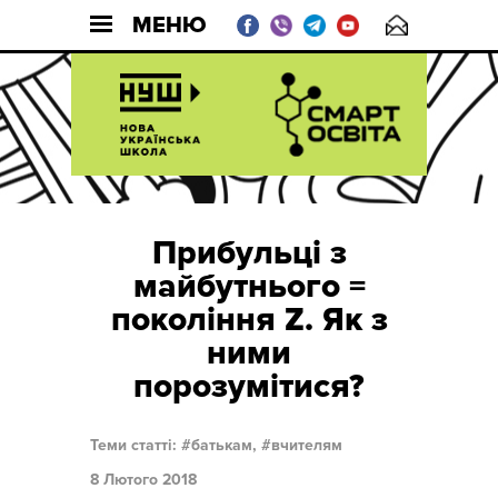
МЕНЮ
Прибульці з
майбутнього =
покоління Z. Як з
ними
порозумітися?
Теми статті:
батькам,
вчителям
8 Лютого 2018