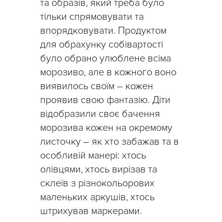
та образів, який треба було
тільки спрямовувати та
впорядковувати. Продуктом
для обрахунку собівартості
було обрано улюблене всіма
морозиво, але в кожного воно
виявилось своїм – кожен
проявив свою фантазію. Діти
відобразили своє бачення
морозива кожен на окремому
листочку – як хто забажав та в
особливій манері: хтось
олівцями, хтось вирізав та
склеїв з різнокольорових
маленьких аркушів, хтось
штрихував маркерами.