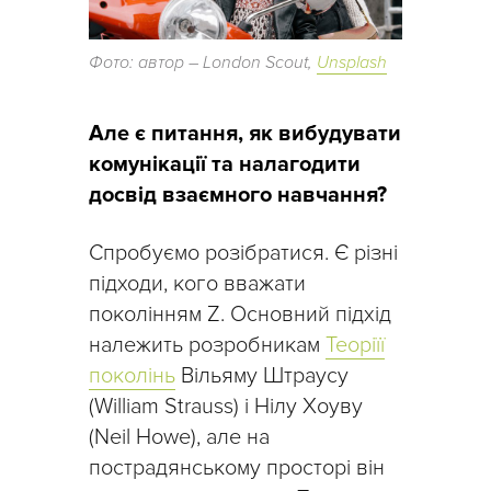
Фото: автор – London Scout,
Unsplash
Але є питання, як вибудувати
комунікації та налагодити
досвід взаємного навчання?
Спробуємо розібратися. Є різні
підходи, кого вважати
поколінням Z. Основний підхід
належить розробникам
Теоріїї
поколінь
Вільяму Штраусу
(William Strauss) і Нілу Хоуву
(Neil Howe), але на
пострадянському просторі він