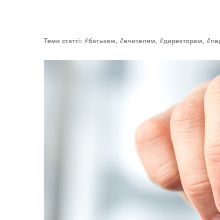
Теми статті:
батькам,
вчителям,
директорам,
пе