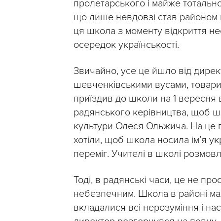
пролетарського і майже тотально
що лише невдовзі став районом м
ця школа з моменту відкриття н
осередок українськості.
Звичайно, усе це йшло від дирек
шевченківськими вусами, товариш
приїздив до школи на 1 вересня в
радянського керівництва, щоб шко
культури Олеся Ольжича. На це п
хотіли, щоб школа носила ім’я ук
переміг. Учителі в школі розмовл
Тоді, в радянські часи, це не про
небезпечним. Школа в районі мал
вкладалися всі нерозуміння і нас