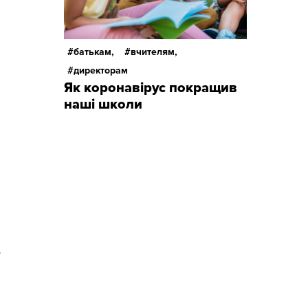
батькам,
вчителям,
директорам
Як коронавірус покращив
наші школи
ь