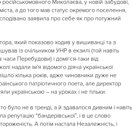
 російськомовного Миколаєва, у новій забудові,
іста, а до того мав статус окремого поселення,
есподівано заявила про себе як про потужний
тора, який показово ходив у вишиванці та з
ував із очільником УНР в екзилі (той навіть
 часи Перебудови) і домігся-таки від
лі надали ім’я відомого діяча української
ішло кілька років, адже чиновники дуже не
раїнського патріотичного поета, але директор
яли українською – на уроках і не тільки.
сто було не в тренді, а й здавалося дивним і навіт
а репутацію “бандерівської”, і в це слово
тороженість. А потім настала Незалежність, і