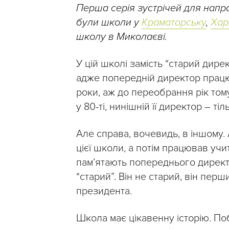
Перша серія зустрічей для нап
були школи у
Краматорську
,
Хар
школу в Миколаєві.
У цій школі замість “старий дир
адже попередній директор працюва
роки, аж до переобрання рік том
у 80-ті, нинішній її директор – ті
Але справа, вочевидь, в іншому. 
цієї школи, а потім працював учит
пам’ятають попереднього директ
“старий”. Він не старий, він пер
президента.
Школа має цікавенну історію. По