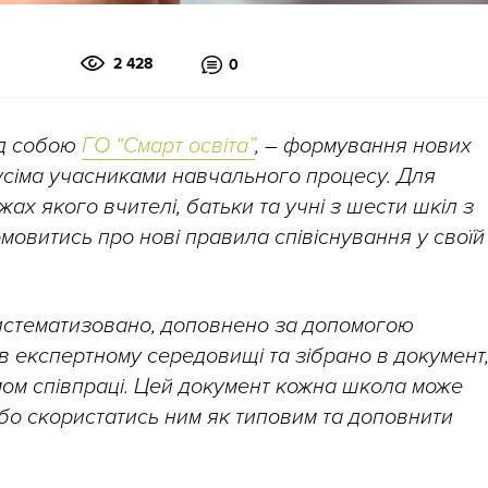
2 428
0
ед собою
ГО “Смарт освіта”
, – формування нових
усіма учасниками навчального процесу. Для
ах якого вчителі, батьки та учні з шести шкіл з
омовитись про нові правила співіснування у своїй
систематизовано, доповнено за допомогою
в експертному середовищі та зібрано в документ
ом співпраці. Цей документ кожна школа може
або скористатись ним як типовим та доповнити