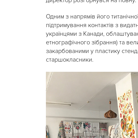
директор розгорнувся на повну.
Одним з напрямів його титанічної
підтримування контактів з видат
українцями з Канади, облаштуван
етнографічного зібрання) та ве
закарбованими у пластику стенда
старшокласники.