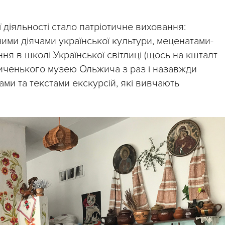
 діяльності стало патріотичне виховання:
ними діячами української культури, меценатами-
ня в школі Української світлиці (щось на кшталт
личенького музею Ольжича з раз і назавжди
ми та текстами екскурсій, які вивчають