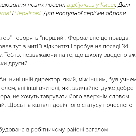
рацювання нових правил
відбулась у Києві
. Далі
кові
і
Чернігові
. Для наступної серії ми обрали
ектор” говорять “перший”. Формально це правда,
в тут з миті її відкриття і пробув на посаді 34
у. Тобто, незважаючи на те, що школу зведено аж
льки другий.
Ані нинішній директор, який, між іншим, був учне
елем, ані інші вчителі, які, звичайно, дуже добре
ора, не хочуть таврувати його зверхнім словом
ший. Щось на кшталт довічного статусу почесного
будована в робітничому районі загалом