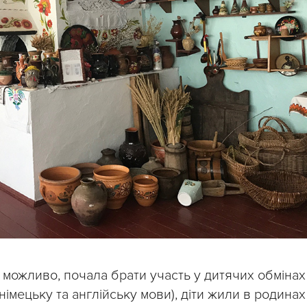
о можливо, почала брати участь у дитячих обмінах
німецьку та англійську мови), діти жили в родинах