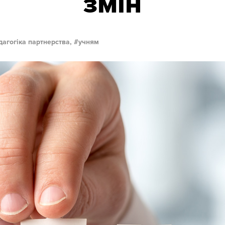
змін
дагогіка партнерства,
учням