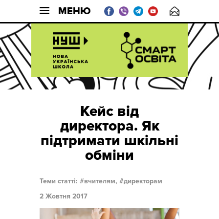
МЕНЮ
Кейс від
директора. Як
підтримати шкільні
обміни
Теми статті:
вчителям,
директорам
2 Жовтня 2017