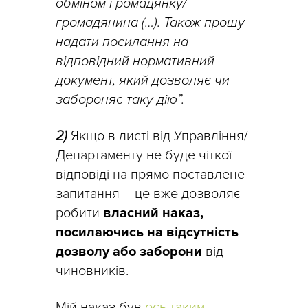
обміном громадянку/
громадянина (…). Також прошу
надати посилання на
відповідний нормативний
документ, який дозволяє чи
забороняє таку дію”.
2)
Якщо в листі від Управління/
Департаменту не буде чіткої
відповіді на прямо поставлене
запитання – це вже дозволяє
робити
власний наказ,
посилаючись на відсутність
дозволу або заборони
від
чиновників.
Мій наказ був
ось таким
.