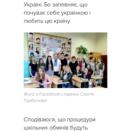
Україні. Бо запевняє, що
почуває себе українкою і
любить цю країну.
Фото з Facebook-сторінки Сергія
Горбачова
Сподіваюся, що процедури
шкільних обмінів будуть