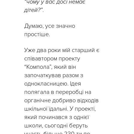
“чому у вас досі немає
дітей?”
.
Думаю, усе значно
простіше.
Уже два роки мій старший є
співавтором проекту
“Компола”, який він
започаткував разом з
однокласницею. Ідея
полягала в переробці на
органічне добриво відходів
шкільної їдальні. У проекті,
який починався з однієї
школи, сьогодні беруть
участь більше 230-ти по