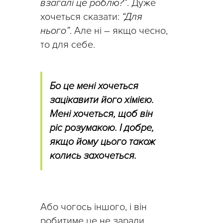
взагалі це роблю?”
. Дуже
хочеться сказати:
“Для
нього”
. Але ні – якщо чесно,
то для себе.
Бо це мені хочеться
зацікавити його хімією.
Мені хочеться, щоб він
ріс розумакою. І добре,
якщо йому цього також
колись захочеться.
Або чогось іншого, і він
робитиме це не заради