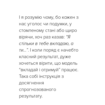
І я розумію чому, бо кожен з
нас уголос чи подумки, у
стомленому стані або щиро
вірячи, хоч раз казав:
“Я
стільки в тебе вкладаю, а
ти…”
. І коли поряд є начебто
класний результат, дуже
хочеться вірити, що модель
“вкладай і отримуй” працює.
Така собі інструкція з
досягнення
спрогнозованого
результату.