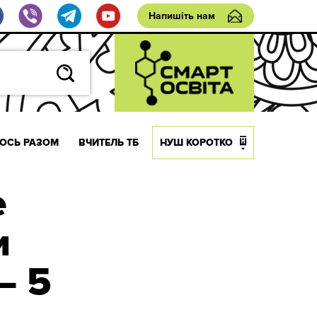
Напишіть нам
ОСЬ РАЗОМ
ВЧИТЕЛЬ ТБ
НУШ КОРОТКО
е
и
– 5