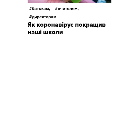
батькам,
вчителям,
директорам
Як коронавірус покращив
наші школи