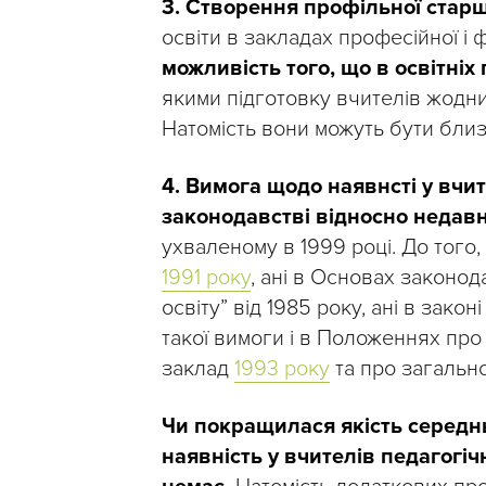
3. Створення профільної стар
освіти в закладах професійної і 
можливість того, що в освітніх
якими підготовку вчителів жодни
Натомість вони можуть бути бли
4. Вимога щодо наявнсті у вчит
законодавстві відносно недав
ухваленому в 1999 році. До того,
1991 року
, ані в Основах законо
освіту” від 1985 року, ані в зако
такої вимоги і в Положеннях про
заклад
1993 року
та про загальн
Чи покращилася якість середнь
наявність у вчителів педагогіч