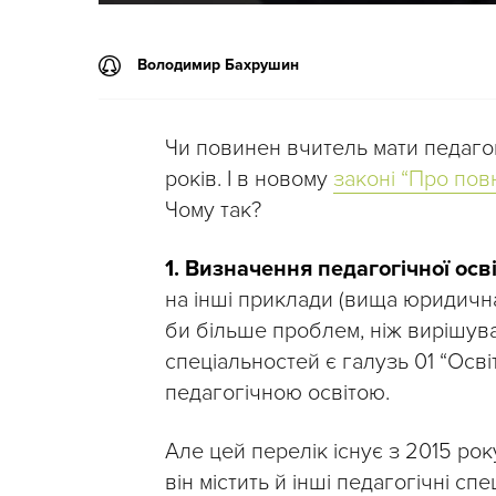
Володимир Бахрушин
Чи повинен вчитель мати педагог
років. І в новому
законі “Про пов
Чому так?
1. Визначення педагогічної осв
на інші приклади (вища юридична
би більше проблем, ніж вирішува
спеціальностей є галузь 01 “Осв
педагогічною освітою.
Але цей перелік існує з 2015 рок
він містить й інші педагогічні с