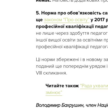
немає.
Натомість додаткових пр
5. Норма про обов’язковість са
ще
законом “Про освіту”
у 2017 
професійної кваліфікації педа
не лише через здобуття педагогі
іншої вищої освіти за освітніми
професійної кваліфікації педагог
Ці норми збережені і в новому за
поданий ще попереднім урядом 
VIII скликання.
Читайте також
“Рада ухвали
змінює”
Володимир Бахрушин, член Наці