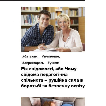
батькам,
вчителям,
директорам,
учням
Рік свідомості, або Чому
свідома педагогічна
спільнота – рушійна сила в
боротьбі за безпечну освіту