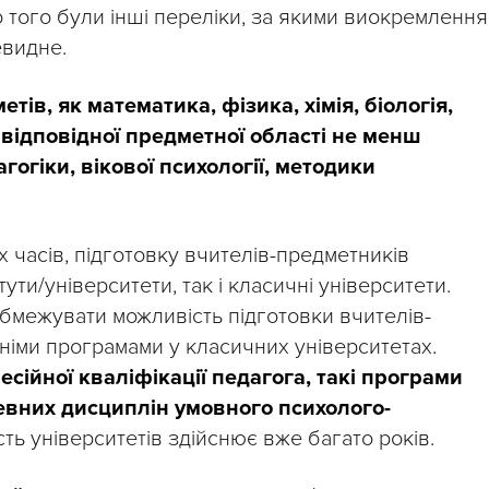
 того були інші переліки, за якими виокремлення
евидне.
тів, як математика, фізика, хімія, біологія,
 відповідної предметної області не менш
гогіки, вікової психології, методики
х часів, підготовку вчителів-предметників
ути/університети, так і класичні університети.
бмежувати можливість підготовки вчителів-
німи програмами у класичних університетах.
сійної кваліфікації педагога, такі програми
вних дисциплін умовного психолого-
сть університетів здійснює вже багато років.