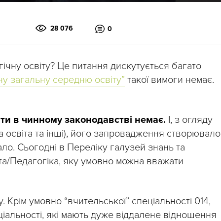
28 076
0
ічну освіту? Це питання дискутується багато
ну загальну середню освіту”
такої вимоги немає.
іти в чинному законодавстві немає.
І, з огляду
 освіта та інші), його запровадження створювало
ло. Сьогодні в Переліку галузей знань та
іта/Педагогіка, яку умовно можна вважати
у. Крім умовно “вчительської” спеціальності 014,
пеціальності, які мають дуже віддалене відношення