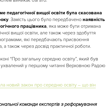
облем виникає багато.
ме педагогічної вищої освіти була скасована
року
. Замість цього було передбачено
наявність
гогічного працівника
, яка може бути отримана
чної вищої освіти, але також через здобуття
 програмами, які передбачають присвоєння
а, а також через досвід практичної роботи.
коні “Про загальну середню освіту”, який був
і ухвалений у першому читанні Верховною Радою
ла новий закон про середню освіту – що він
ональної команди експертів з реформування