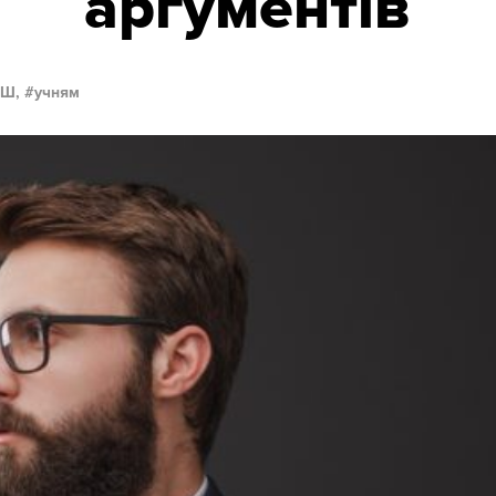
аргументів
Ш,
учням