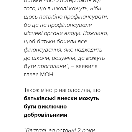
батьки часто потерпають від
того, що в школі кажуть, ніби
щось потрібно профінансувати,
бо це не профінансували
місцеві органи влади. Важливо,
щоб батьки бачили все
фінансування, яке надходить
до школи, розуміли, де можуть
бути прогалини”
,
–
заявила
глава МОН.
Також мінстр наголосила, що
батьківські внески можуть
бути виключно
добровільними
.
“Взагалі, за останні 2 роки