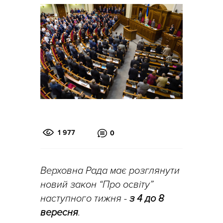
1 977
0
Верховна Рада має розглянути
новий закон “Про освіту”
наступного тижня -
з 4 до 8
вересня
.