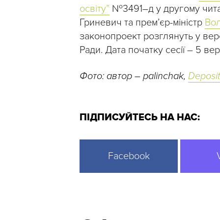
освіту”
№3491–д у другому читанн
Гриневич та прем’єр-міністр
Во
законопроект розглянуть у вере
Ради. Дата початку сесії – 5 ве
Фото: автор – palinchak,
Deposi
ПІДПИСУЙТЕСЬ НА НАС:
Facebook