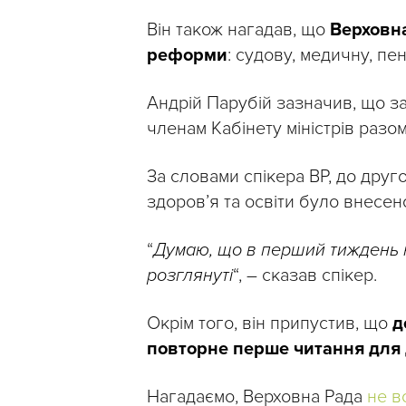
Він також нагадав, що
Верховна
реформи
: судову, медичну, пе
Андрій Парубій зазначив, що з
членам Кабінету міністрів раз
За словами спікера ВР, до дру
здоров’я та освіти було внесен
“
Думаю, що в перший тиждень 
розглянуті
“, – сказав спікер.
Окрім того, він припустив, що
д
повторне перше читання для
Нагадаємо, Верховна Рада
не в