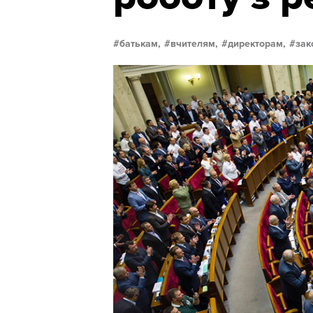
батькам,
вчителям,
директорам,
зак