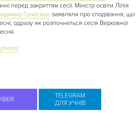
і перед закриттям сесії. Міністр освіти Лілія
лодимир Гройсман
заявляли про сподівання, що
сні, одразу як розпочнеться сесія Верховної
ресня.
tphotos
TELEGRAM
VIBER
ДЛЯ УЧНІВ