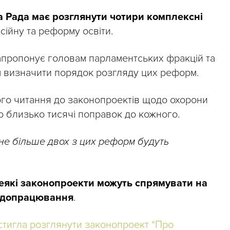
 Рада має розглянути чотири комплексні
нсійну та реформу освіти.
апропонує головам парламентських фракцій та
ом визначити порядок розгляду цих реформ.
гого читання до законопроектів щодо охорони
о близько тисячі поправок до кожного.
не більше двох з цих реформ будуть
еякі законопроекти можуть спрямувати на
 допрацювання
.
стигла розглянути законопроект “Про