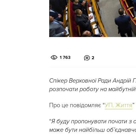
1 763
2
Спікер Верховної Ради Андрій
розпочати роботу на майбутній 
Про це повідомляє “
УП. Життя
”
“
Я буду пропонувати почати з 
може бути найбільш об’єднавчо