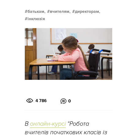
батькам,
вчителям,
директорам,
інклюзія
4 786
0
В
онлайн-курсі
“Робота
вчителів початкових класів із