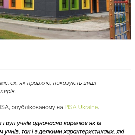
 містах, як правило, показують вищі
лярів.
PISA, опублікованому на
PISA Ukraine
.
х груп учнів одночасно корелює як із
 учнів, так і з деякими характеристиками, які