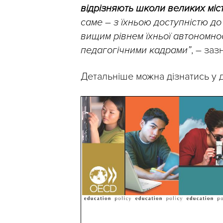
відрізняють школи великих міст
саме
–
з їхньою доступністю до 
вищим рівнем їхньої автономно
педагогічними кадрами”
, – за
Детальніше можна дізнатись у 