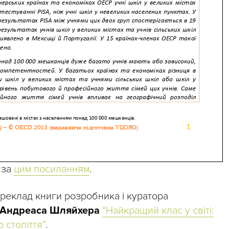
 за
цим посиланням
.
ереклад книги розробника і куратора
Андреаса Шляйхера
“Найкращий клас у світі:
 століття”
.