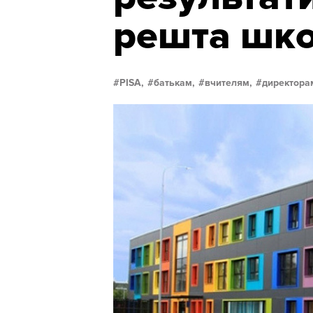
решта шко
PISA,
батькам,
вчителям,
директора