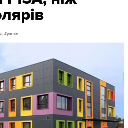
лярів
м,
учням