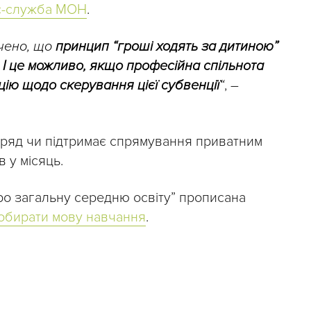
с-служба МОН
.
ачено, що
принцип “гроші ходять за дитиною”
 І це можливо, якщо професійна спільнота
ію щодо скерування цієї субвенції
“
, –
вряд чи підтримає спрямування приватним
 у місяць.
Про загальну середню освіту” прописана
обирати мову навчання
.