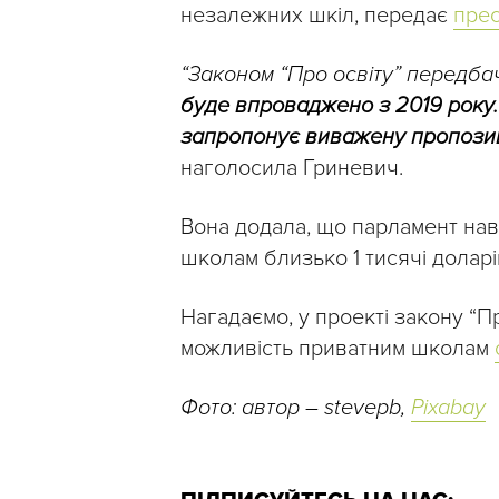
незалежних шкіл, передає
пре
“Законом “Про освіту” передб
буде впроваджено з 2019 року.
запропонує виважену пропозиц
наголосила Гриневич.
Вона додала, що парламент на
школам близько 1 тисячі доларів
Нагадаємо, у проекті закону “
можливість приватним школам
Фото: автор – stevepb,
Pixabay