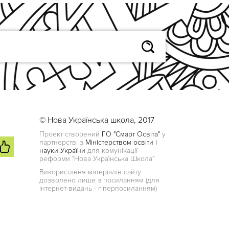
© Нова Українська школа, 2017
Проект створений
ГО "Смарт Освіта"
у
партнерстві з
Міністерством освіти і
науки України
для комунікації
реформи "Нова Українська Школа"
Використання матеріалів сайту
дозволено лише з посиланням (для
інтернет-видань - гіперпосиланням)