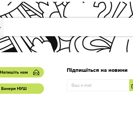
Підпишіться на новини
Напишіть нам
Банери НУШ