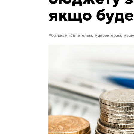
якщо буде
батькам,
вчителям,
директорам,
зак