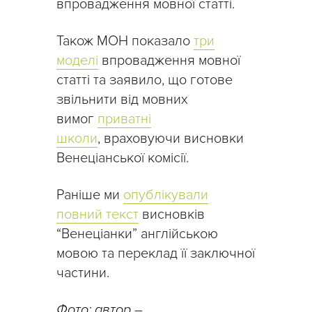
впровадження мовної статті.
Також МОН показало
три
моделі
впровадження мовної
статті та заявило, що готове
звільнити від мовних
вимог
приватні
школи
, враховуючи висновки
Венеціанської комісії.
Раніше ми
опублікували
повний текст
висновків
“Венеціанки” англійською
мовою та переклад її заключної
частини.
Фото: автор
–