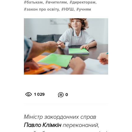
батькам,
вчителям,
директорам,
закон про освіту,
НУШ,
учням
1 029
0
Міністр закордонних справ
Павло Клімкін
переконаний,