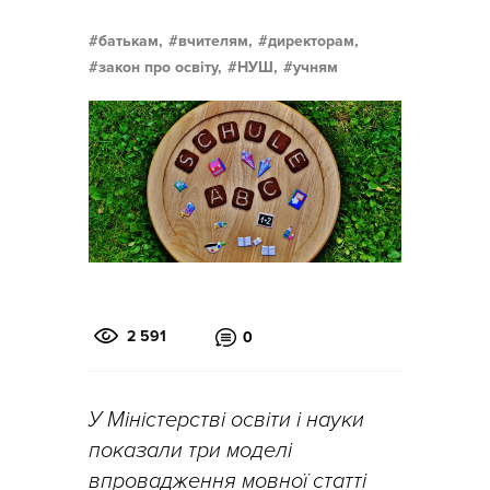
батькам,
вчителям,
директорам,
закон про освіту,
НУШ,
учням
2 591
0
У Міністерстві освіти і науки
показали три моделі
впровадження мовної статті