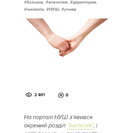
батькам,
вчителям,
директорам,
інклюзія,
НУШ,
учням
2 401
0
На порталі НУШ з’явився
окремий розділ
“Інклюзія”
, і