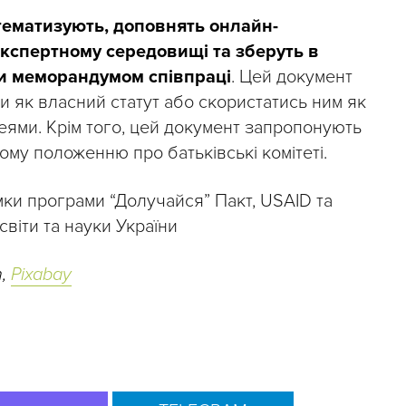
тематизують, доповнять онлайн-
експертному середовищі та зберуть в
ти меморандумом співпраці
. Цей документ
 як власний статут або скористатись ним як
еями. Крім того, цей документ запропонують
му положенню про батьківські комітеті.
мки програми “Долучайся” Пакт, USAID та
світи та науки України
n,
Pixabay