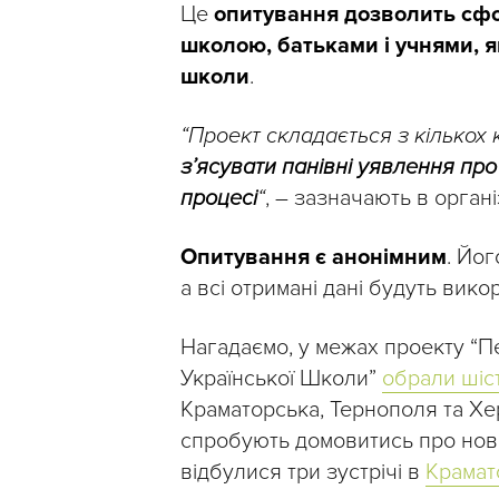
Це
опитування дозволить сф
школою, батьками і учнями, я
школи
.
“Проект складається з кількох 
з’ясувати панівні уявлення про 
процесі
“
, – зазначають в організ
Опитування є анонімним
. Йог
а всі отримані дані будуть вико
Нагадаємо, у межах проекту “П
Української Школи”
обрали шіс
Краматорська, Тернополя та Хер
спробують домовитись про нові
відбулися три зустрічі в
Крамат