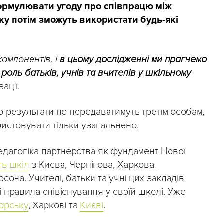
ормулювати угоду про співпрацю між
ку потім зможуть використати будь-які
компонентів, і
в цьому дослідженні ми прагнемо
роль батьків, учнів та вчителів у шкільному
ації.
о результати не передаватимуть третім особам,
ристовувати тільки узагальнено.
едагогіка партнерства як фундамент Нової
ть шкіл
з Києва, Чернігова, Харкова,
сона. Учителі, батьки та учні цих закладів
 правила співіснування у своїй школі. Уже
орську
, Харкові та
Києві
.