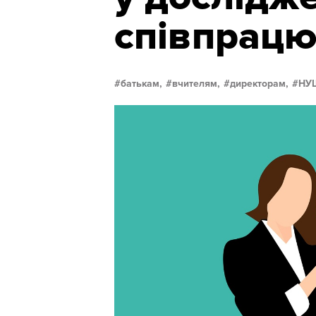
співпрацю
батькам,
вчителям,
директорам,
НУ