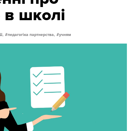
 в школі
Ш,
педагогіка партнерства,
учням