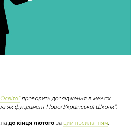
 Освіта”
проводить дослідження в межах
ва як фундамент Нової Української Школи”.
жна
до кінця лютого
за
цим посиланням
.