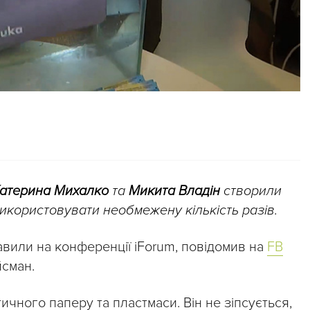
атерина Михалко
та
Микита Владін
створили
використовувати необмежену кількість разів.
вили на конференції iForum, повідомив на
FB
йсман.
ичного паперу та пластмаси. Він не зіпсується,