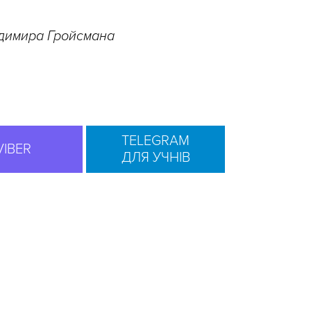
одимира Гройсмана
TELEGRAM
VIBER
ДЛЯ УЧНІВ