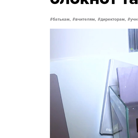
батькам,
вчителям,
директорам,
учн