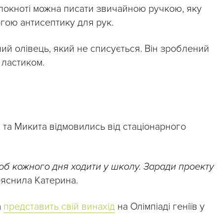
блокноті можна писати звичайною ручкою, яку
гою антисептику для рук.
ий олівець, який не списується. Він зроблений
я ластиком.
 та Микита відмовились від стаціонарного
щоб кожного дня ходити у школу. Заради проекту
ояснила Катерина.
а
представить свій винахід
на Олімпіаді геніїв у