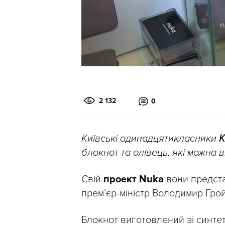
2 132
0
Київські одинадцятикласники
К
блокнот та олівець, які можна 
Свій
проект Nuka
вони предста
прем’єр-міністр Володимир Гро
Блокнот виготовлений зі синтет