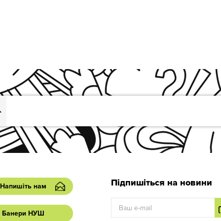
Підпишіться на новини
Напишіть нам
Банери НУШ