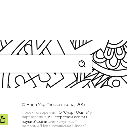
© Нова Українська школа, 2017
Проект створений
ГО "Смарт Освіта"
у
партнерстві з
Міністерством освіти і
науки України
для комунікації
реформи "Нова Українська Школа"