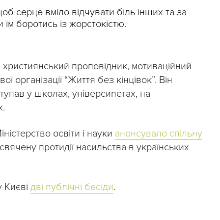
об серце вміло відчувати біль інших та за
 їм боротись із жорстокістю.
й християнський проповідник, мотиваційний
ї організації “Життя без кінцівок”. Він
ступав у школах, універсиnетах, на
х.
іністерство освіти і науки
анонсувало спільну
исвячену протидії насильства в українських
у Києві
дві публічні бесіди
.