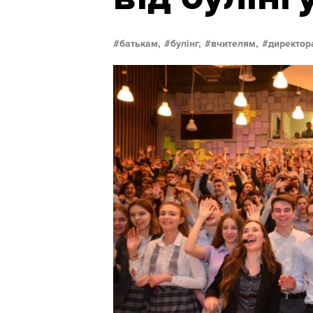
батькам,
булінг,
вчителям,
директор