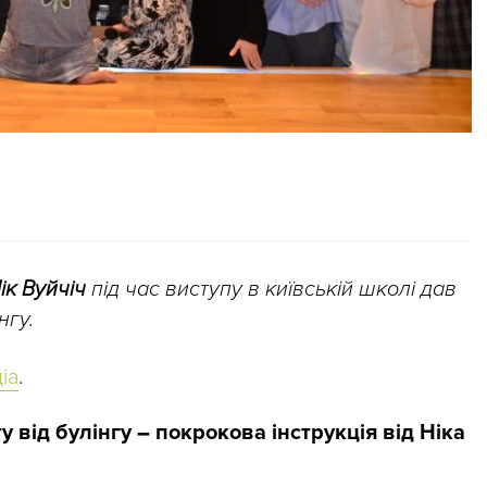
ік Вуйчіч
під час виступу в київській школі дав
нгу.
іа
.
у від булінгу
–
покрокова інструкція від Ніка