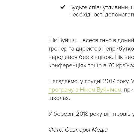
Будьте співчутливими, щ
необхідності допомагати
Нік Вуйчіч – всесвітньо відоми
тренер та директор неприбутково
народився без кінцівок. Нік ви
конференціях тощо в 70 країна
Нагадаємо, у грудні 2017 року М
програму з Ніком Вуйчічом
, пр
школах.
У березні 2018 року він провів 
Фото: Освіторія Медіа