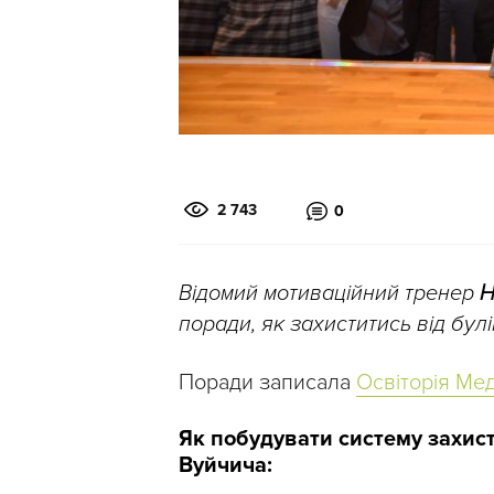
2 743
0
Відомий мотиваційний тренер
Н
поради, як захиститись від булі
Поради записала
Освіторія Мед
Як побудувати систему захист
Вуйчича: