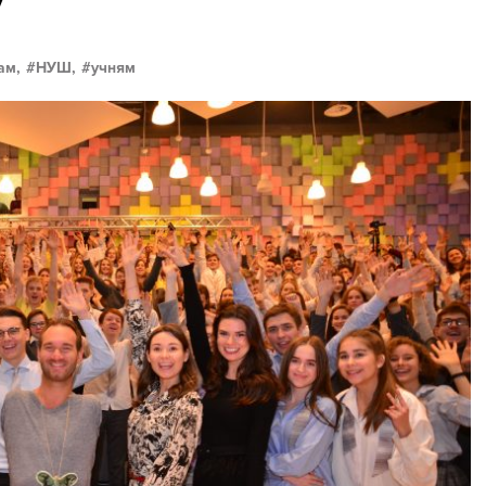
ам,
НУШ,
учням