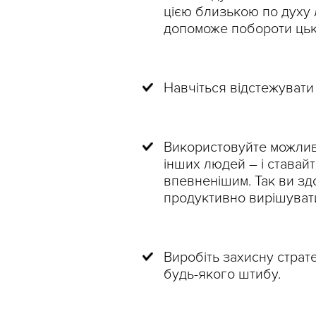
цією близькою по духу 
допоможе побороти цьк
Навчіться відстежувати 
Використовуйте можливі
інших людей – і ставай
впевненішим. Так ви зд
продуктивно вирішувати
Виробіть захисну страт
будь-якого штибу.