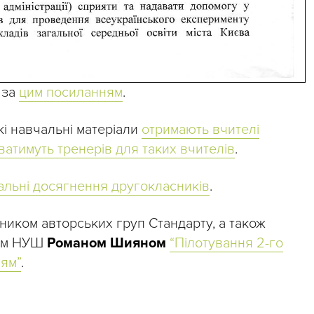
 за
цим посиланням
.
кі навчальні матеріали
отримають вчителі
ватимуть тренерів для таких вчителів
.
альні досягнення другокласників
.
вником авторських груп Стандарту, а також
грам НУШ
Романом Шияном
“Пілотування 2-го
лям”
.