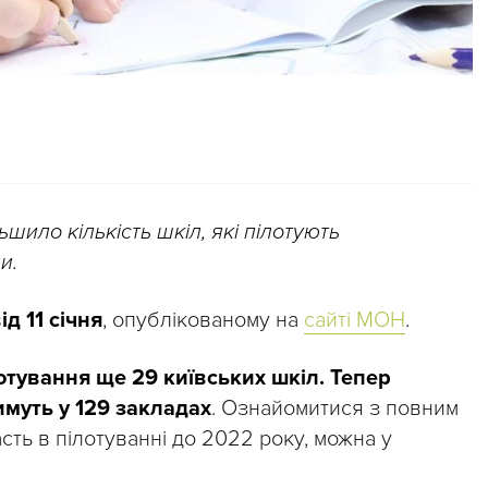
ьшило кількість шкіл, які пілотують
и.
д 11 січня
, опублікованому на
сайті МОН
.
отування ще 29 київських шкіл. Тепер
муть у 129 закладах
. Ознайомитися з повним
асть в пілотуванні до 2022 року, можна у