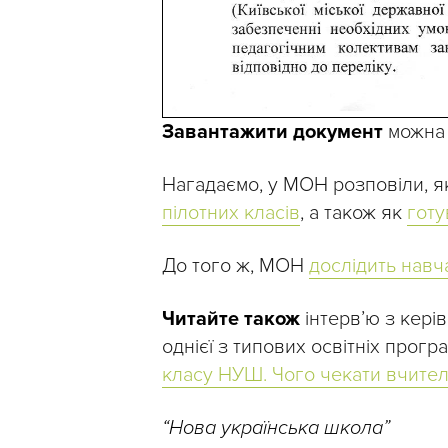
Завантажити документ
можна
Нагадаємо, у МОН розповіли, я
пілотних класів
, а також як
готу
До того ж, МОН
дослідить навч
Читайте також
інтерв’ю з кері
однієї з типових освітніх про
класу НУШ. Чого чекати вчите
“Нова українська школа”