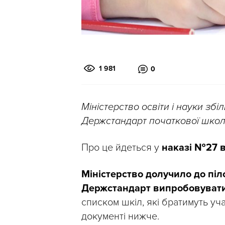
1 981
0
Міністерство освіти і науки збіл
Держстандарт початкової школ
Про це йдеться у
наказі №27 ві
Міністерство долучило до піл
Держстандарт випробовувати
списком шкіл, які братимуть уч
документі нижче.