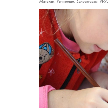
батькам,
вчителям,
директорам,
НУ