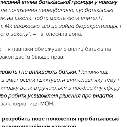
писаний вплив батьківської громади у новому
це положення передбачало, що батьківські
ктив школи. Тобто мають сісти вчителі і
т. Ми вважаємо, що це зайва бюрократизація, і
ього закону
“, – наголосила вона.
ення навпаки обмежувало вплив батьків на
закон дає їм більше прав.
вають і не впливають батьки.
Наприклад,
 зміст освіти і диктувати вчителеві, яку тему і
 випадку вони втручаються в професійну сферу
во робити усвідомлені рішення про видатки
казала керівниця МОН.
розробить нове положення про батьківські
ме рекомендаційний характер
.