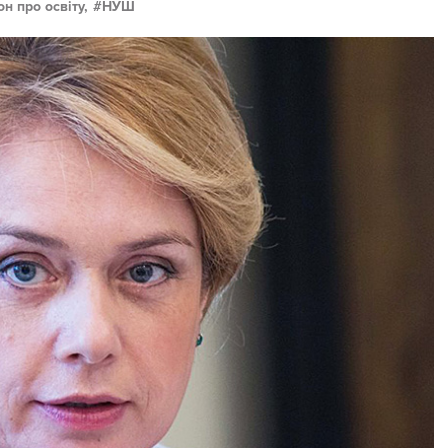
он про освіту,
НУШ