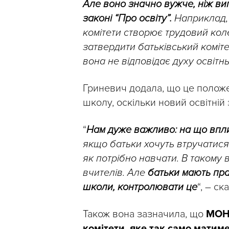
Але воно значно вужче, ніж ви
законі “Про освіту”.
Наприклад, 
комітети створює трудовий коле
затвердити батьківський коміте
вона не відповідає духу освітн
Гриневич додала, що це полож
школу, оскільки новий освітній 
“
Нам дуже важливо: на що впли
якщо батьки хочуть втручатися в
як потрібно навчати. В такому
вчителів. Але
батьки мають пра
школи, контролювати це
“, – с
Також вона зазначила, що
МОН 
комітети, яке так само мати