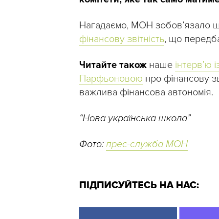
Нагадаємо, МОН зобов’язало ш
фінансову звітність
, що передб
Читайте також
наше
інтерв’ю 
Парфьоновою
про фінансову зв
важлива фінансова автономія.
“Нова українська школа”
Фото:
прес-служба МОН
ПІДПИСУЙТЕСЬ НА НАС: