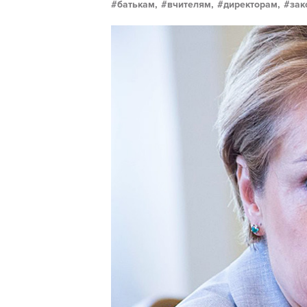
батькам,
вчителям,
директорам,
зак