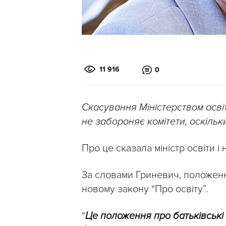
11 916
0
Скасування Міністерством освіт
не забороняє комітети, оскіль
Про це сказала міністр освіти і
За словами Гриневич, положенн
новому закону “Про освіту”.
“
Це положення про батьківські