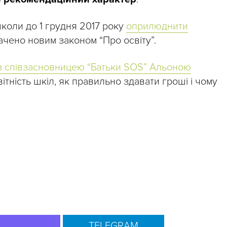
коли до 1 грудня 2017 року
оприлюднити
ачено новим законом “Про освіту”.
із співзасновницею “Батьки SOS” Альоною
ітність шкіл, як правильно здавати гроші і чому
TELEGRAM