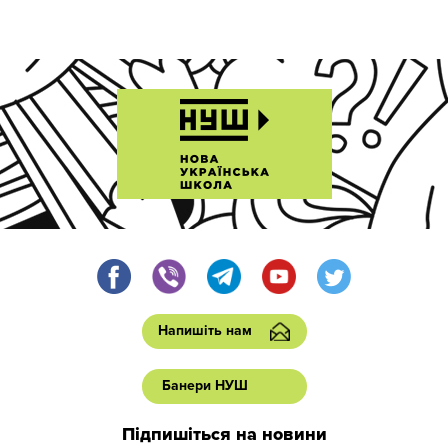
Напишіть нам
Банери НУШ
Підпишіться на новини