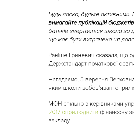
Будь ласка, будьте активними. 
вимагайте публікацій бюджетів 
батьків звертається школа за
що має бути витрачена ця доп
Раніше Гриневич сказала, що од
Держстандарт початкової освіт
Нагадаємо, 5 вересня Верховн
яким школи зобов’язані оприлю
МОН спільно з керівниками упр
2017 оприлюднити
фінансову зв
закладу.