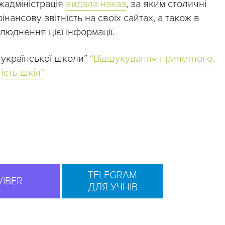
ржадміністрація
видала наказ
, за яким столичні
нсову звітність на своїх сайтах, а також в
юднення цієї інформації.
 української школи”
“Відшукування причетного.
ість шкіл”
TELEGRAM
VIBER
ДЛЯ УЧНІВ