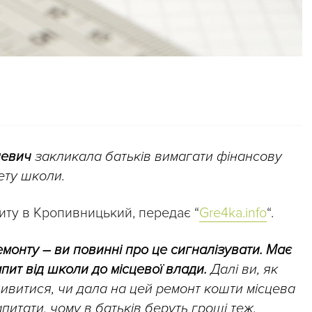
невич
закликала батьків вимагати фінансову
ету школи.
зиту в Кропивницький, передає “
Gre4ka.info
“.
онту – ви повинні про це сигналізувати. Має
пит від школи до місцевої влади.
Далі ви, як
дивитися, чи дала на цей ремонт кошти місцева
питати, чому в батьків беруть гроші теж.