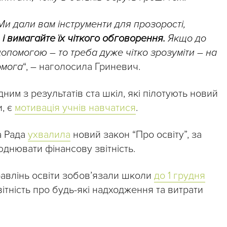
Ми дали вам інструменти для прозорості,
і вимагайте їх чіткого обговорення.
Якщо до
 допомогою
–
то треба дуже чітко зрозуміти
–
на
омога
“, – наголосила Гриневич.
ним з результатів ста шкіл, які пілотують новий
и, є
мотивація учнів навчатися
.
а Рада
ухвалила
новий закон “Про освіту”, за
днювати фінансову звітність.
авлінь освіти зобов’язали школи
до 1 грудня
ітність про будь-які надходження та витрати