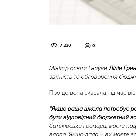
7 230
0
Міністр освіти і науки
Лілія Гри
звітність та обговорення бюдж
Про це вона сказала під час ві
“Якщо ваша школа потребує рем
бути відповідний бюджетний за
батьківська громада, маєте по
влада. Якщо дала
–
ви маєте за