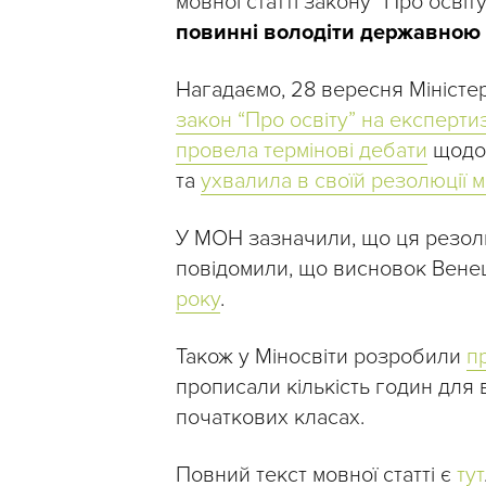
мовної статті закону “Про освіту
повинні володіти державною
Нагадаємо, 28 вересня Міністе
закон “Про освіту” на експертиз
провела термінові дебати
щодо 
та
ухвалила в своїй резолюції м
У МОН зазначили, що ця резолю
повідомили, що висновок Венеці
року
.
Також у Міносвіти розробили
п
прописали кількість годин для
початкових класах.
Повний текст мовної статті є
тут