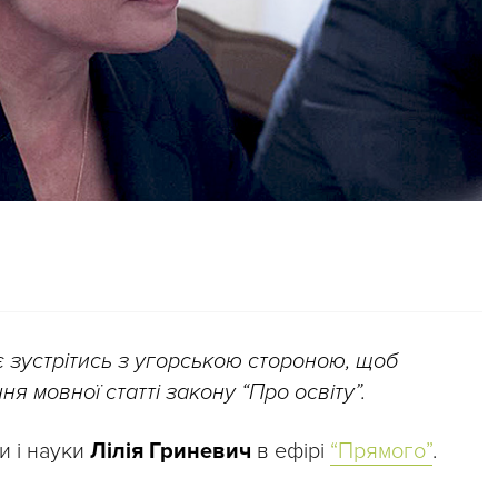
 зустрітись з угорською стороною, щоб
 мовної статті закону “Про освіту”.
и і науки
Лілія Гриневич
в ефірі
“Прямого”
.