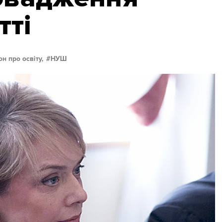
тті
он про освіту,
НУШ