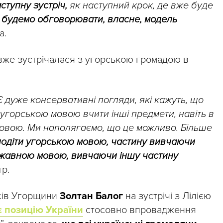
тупну зустріч,
як наступний крок, де вже буде
 будемо обговорювати, власне, модель
а.
вже зустрічалася з угорською громадою в
Є дуже консервативні погляди, які кажуть, що
 угорською мовою вчити інші предмети, навіть в
мовою. Ми наполягаємо, що це можливо. Більше
лодіти угорською мовою, частину вивчаючи
ержавною мовою, вивчаючи іншу частину
тр.
рсів Угорщини
Золтан Балог
на зустрічі з Лілією
є позицію України
стосовно впровадження