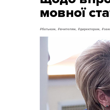
мовної ста
батькам,
вчителям,
директорам,
зак