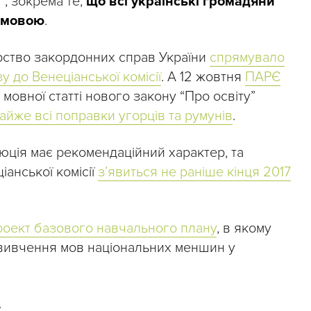
”, зокрема те,
що всі українські громадяни
 мовою
.
рство закордонних справ України
спрямувало
у до Венеціанської комісії
. А 12 жовтня
ПАРЄ
мовної статті нового закону “Про освіту”
айже всі поправки угорців та румунів
.
ція має рекомендаційний характер, та
анської комісії
з’явиться не раніше кінця 2017
роект базового навчального плану
, в якому
 вивчення мов національних меншин у
.