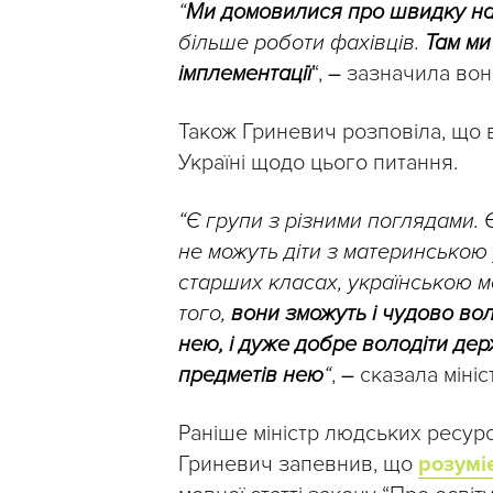
“
Ми домовилися про швидку нас
більше роботи фахівців.
Там ми
імплементації
“,
–
зазначила вон
Також Гриневич розповіла, що 
Україні щодо цього питання.
“Є групи з різними поглядами. 
не можуть діти з материнською
старших класах, українською 
того,
вони зможуть і чудово во
нею, і дуже добре володіти д
предметів нею
“
,
–
сказала мініс
Раніше міністр людських ресу
Гриневич
запевнив, що
розумі