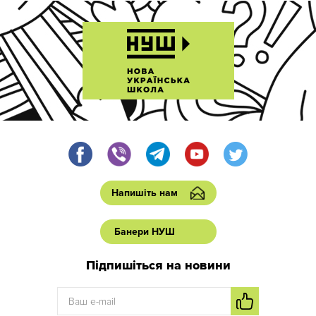
Напишіть нам
Банери НУШ
Підпишіться на новини