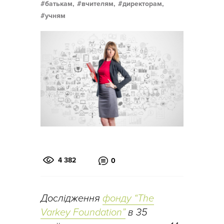
батькам,
вчителям,
директорам,
учням
4 382
0
Дослідження
фонду “The
Varkey Foundation”
в 35