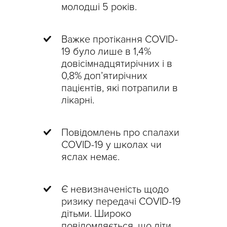
молодші 5 років.
Важке протікання COVID-
19 було лише в 1,4%
довісімнадцятирічних і в
0,8% доп’ятирічних
пацієнтів, які потрапили в
лікарні.
Повідомлень про спалахи
COVID-19 у школах чи
яслах немає.
Є невизначеність щодо
ризику передачі COVID-19
дітьми. Широко
повідомляється, що діти