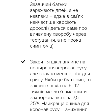
Зазвичай батьки
заражають дітей, а не
навпаки – адже в сім’ях
найчастіше хворіють
дорослі (ідеться саме про
виявлену хворобу через
тестування, а не прояв
симптомів).
Закриття шкіл вплине на
поширення коронавірусу,
але значно менше, ніж для
грипу. Якби це був грип, то
закриття шкіл на 6–12
тижнів могло б зменшити
захворюваність на 7,5–
25%. Найкраща оцінка для
коронавірусу – зниження