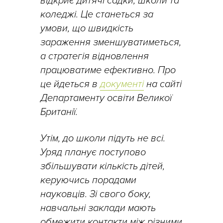
відкриє дитячі садки, школи та
коледжі. Це станеться за
умови, що швидкість
зараження зменшуватиметься,
а стратегія відновлення
працюватиме ефективно. Про
це йдеться в
документі
на сайті
Департаменту освіти Великої
Британії.
Утім, до школи підуть не всі.
Уряд планує поступово
збільшувати кількість дітей,
керуючись порадами
науковців. Зі свого боку,
навчальні заклади мають
обмежити контакти між різними