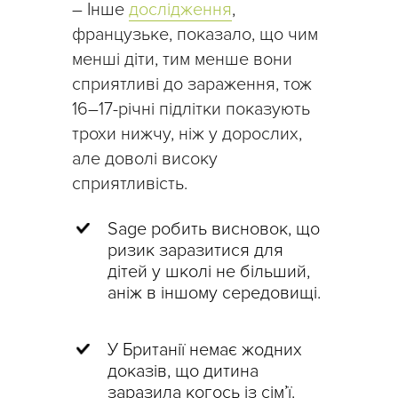
– Інше
дослідження
,
французьке, показало, що чим
менші діти, тим менше вони
сприятливі до зараження, тож
16–17-річні підлітки показують
трохи нижчу, ніж у дорослих,
але доволі високу
сприятливість.
Sage робить висновок, що
ризик заразитися для
дітей у школі не більший,
аніж в іншому середовищі.
У Британії немає жодних
доказів, що дитина
заразила когось із сім’ї.