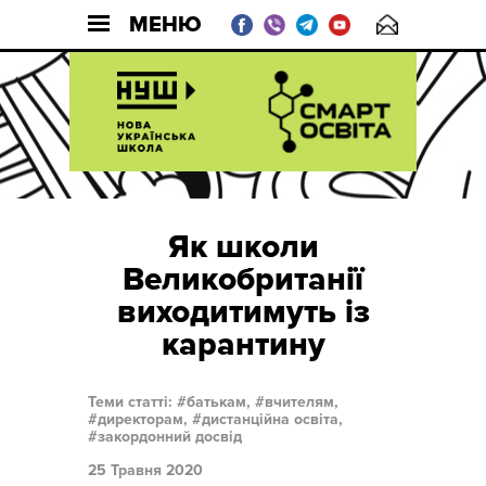
МЕНЮ
Як школи
Великобританії
виходитимуть із
карантину
Теми статті:
батькам,
вчителям,
директорам,
дистанційна освіта,
закордонний досвід
25 Травня 2020