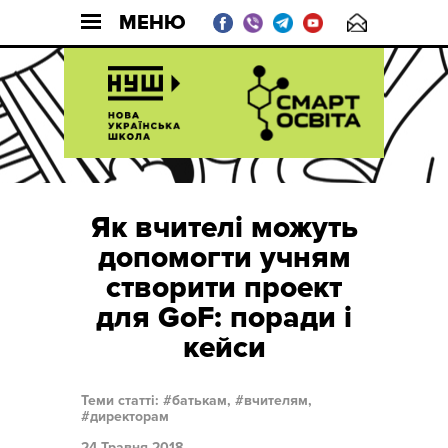
МЕНЮ
Як вчителі можуть
допомогти учням
створити проект
для GoF: поради і
кейси
Теми статті:
батькам,
вчителям,
директорам
24 Травня 2018