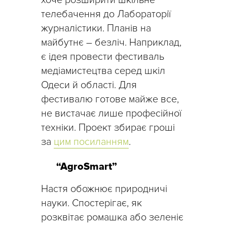
хоче розширити шкільне
телебачення до Лабораторії
журналістики. Планів на
майбутнє – безліч. Наприклад,
є ідея провести фестиваль
медіамистецтва серед шкіл
Одеси й області. Для
фестивалю готове майже все,
не вистачає лише професійної
техніки. Проект збирає гроші
за
цим посиланням
.
“AgroSmart”
Настя обожнює природничі
науки. Спостерігає, як
розквітає ромашка або зеленіє