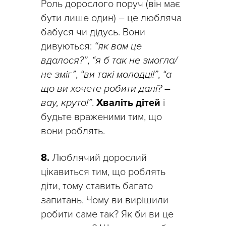
Роль дорослого поруч (він має
бути лише один) – це любляча
бабуся чи дідусь. Вони
дивуються:
“як вам це
вдалося?”
,
“я б так не змогла/
не зміг”
,
“ви такі молодці!”
,
“а
що ви хочете робити далі? –
вау, круто!”
.
Хваліть дітей
і
будьте враженими тим, що
вони роблять.
8.
Люблячий дорослий
цікавиться тим, що роблять
діти, тому ставить багато
запитань. Чому ви вирішили
робити саме так? Як би ви це