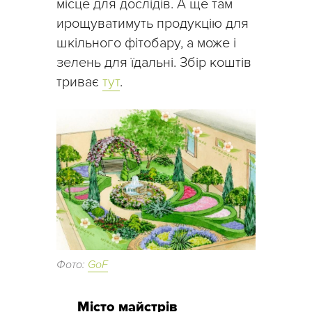
місце для дослідів. А ще там
ирощуватимуть продукцію для
шкільного фітобару, а може і
зелень для їдальні. Збір коштів
триває
тут
.
Фото:
GoF
Місто майстрів