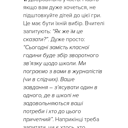
якщо вам дуже хочеться, не
підштовхуйте дітей до цієї гри.
Це має бути їхній вибір. Вчителі
запитують:
“Як же їм це
сказати?”
. Дуже просто:
“Сьогодні замість класної
години буде збір зворотного
зв’язку щодо школи. Ми
пограємо з вами в журналістів
(чи в слідчих). Ваше
завдання – з’ясувати один в
одного, де в школі не
задовольняються ваші
потреби і хто до цього
причетний”
. Наприкінці треба
запитати, чи є хтось, хто