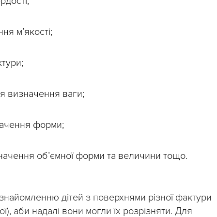
рдості;
ня м’якості;
тури;
я визначення ваги;
ачення форми;
начення об’ємної форми та величини тощо.
ознайомленню дітей з поверхнями різної фактури
лої), аби надалі вони могли їх розрізняти. Для