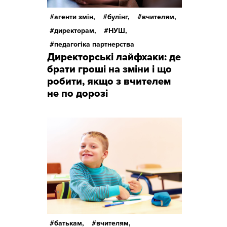
агенти змін,
булінг,
вчителям,
директорам,
НУШ,
педагогіка партнерства
Директорські лайфхаки: де
брати гроші на зміни і що
робити, якщо з вчителем
не по дорозі
батькам,
вчителям,