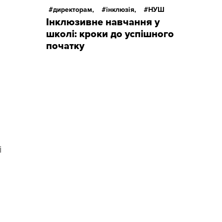
директорам,
інклюзія,
НУШ
Інклюзивне навчання у
школі: кроки до успішного
початку
і