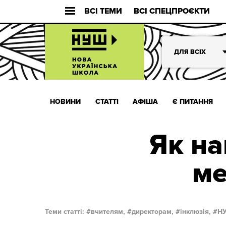
ВСІ ТЕМИ
ВСІ СПЕЦПРОЄКТИ
ДЛЯ ВСІХ
НОВИНИ
СТАТТІ
АФІША
Є ПИТАННЯ
Як на
ме
Теми статті:
вчителям,
директорам,
інклюзія,
Н