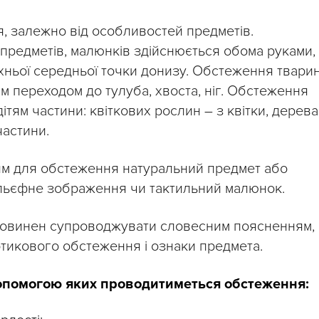
 залежно від особливостей предметів.
предметів, малюнків здійснюється обома руками,
хньої середньої точки донизу. Обстеження твари
м переходом до тулуба, хвоста, ніг. Обстеження
ітям частини: квіткових рослин – з квітки, дерева
 частини.
ям для обстеження натуральний предмет або
ельєфне зображення чи тактильний малюнок.
овинен супроводжувати словесним поясненням,
отикового обстеження і ознаки предмета.
 допомогою яких проводитиметься обстеження: