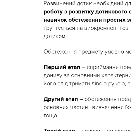
Розвинений дотик необхідний д
роботу з розвитку дотикового
навичок обстеження простих 
ґрунтується на виокремленні оз
дотиком.
Обстеження предмету умовно мож
Перший етап
– сприймання пред
донизу за основними характерним
його слід тримати лівою рукою, 
Другий етап
– обстеження предм
основних частин і визначення їх
тощо.