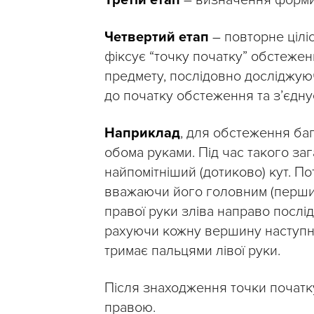
Третій етап
– визначення форми 
Четвертий етап
– повторне цілі
фіксує “точку початку” обстеже
предмету, послідовно досліджую
до початку обстеження та з’єдну
Наприклад
, для обстеження ба
обома руками. Під час такого з
найпомітніший (дотиково) кут. Пот
вважаючи його головним (першим
правої руки зліва направо послі
рахуючи кожну вершину наступно
тримає пальцями лівої руки.
Після знаходження точки початк
правою.