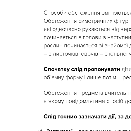
Способи обстеження змінюються,
Обстеження симетричних фігур, 
які одночасно рухаються від вер
починається з голови з наступни
рослин починається зі знайомої д
– з листочків, овочів – з їстівної
Спочатку слід пропонувати
діт
об’ємну форму і лише потім – р
Обстеження предмета вчитель п
в якому повідомлятиме спосіб д
Слід точнио зазначати дії, за