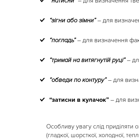
“натисни”
– для визначення тве
“зігни або зімни”
– для визначен
“погладь”
– для визначення фак
“тримай на витягнутій руці”
– дл
“обведи по контуру”
– для визн
“затисни в кулачок”
– для виз
Особливу увагу слід приділяти 
(гладкої, шорсткої, холодної, теп