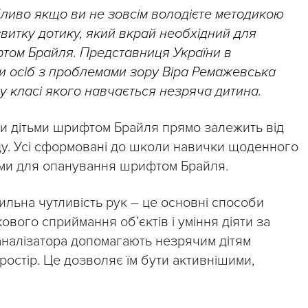
бливо якщо ви не зовсім володієте методикою
витку дотику, який вкрай необхідний для
том Брайля. Представниця України в
ти осіб з проблемами зору Віра Ремажевська
у класі якого навчається незряча дитина.
и дітьми шрифтом Брайля прямо залежить від
ду. Усі сформовані до школи навички щоденного
ми для опанування шрифтом Брайля.
тильна чутливість рук – це основні способи
ового сприймання об’єктів і уміння діяти за
налізатора допомагають незрячим дітям
ростір. Це дозволяє їм бути активнішими,