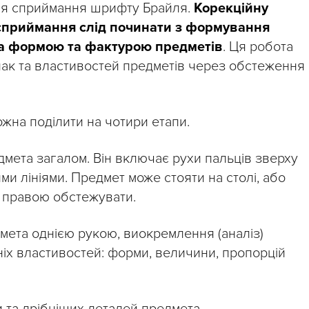
ля сприймання шрифту Брайля.
Корекційну
 сприймання слід починати з формування
за формою та фактурою предметів
. Ця робота
нак та властивостей предметів через обстеження
на поділити на чотири етапи.
мета загалом. Він включає рухи пальців зверху
и лініями. Предмет може стояти на столі, або
а правою обстежувати.
ета однією рукою, виокремлення (аналіз)
ніх властивостей: форми, величини, пропорцій