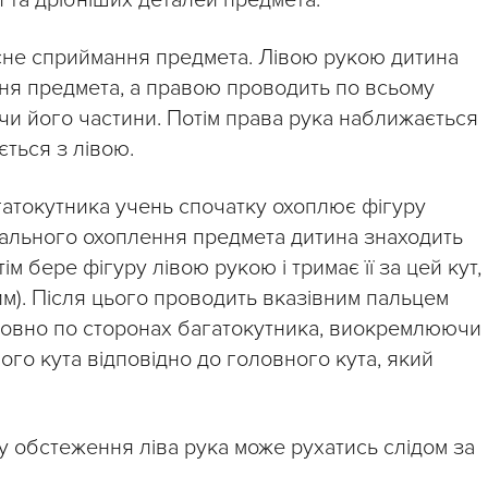
та дрібніших деталей предмета.
сне сприймання предмета. Лівою рукою дитина
ння предмета, а правою проводить по всьому
чи його частини. Потім права рука наближається
ється з лівою.
гатокутника учень спочатку охоплює фігуру
агального охоплення предмета дитина знаходить
ім бере фігуру лівою рукою і тримає її за цей кут,
). Після цього проводить вказівним пальцем
довно по сторонах багатокутника, виокремлюючи 
го кута відповідно до головного кута, який
у обстеження ліва рука може рухатись слідом за