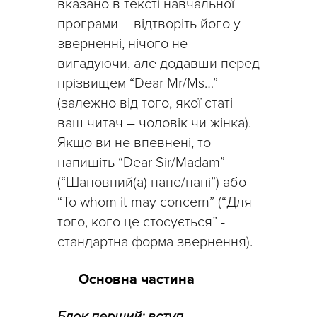
вказано в тексті навчальної
програми – відтворіть його у
зверненні, нічого не
вигадуючи, але додавши перед
прізвищем “Dear Mr/Ms…”
(залежно від того, якої статі
ваш читач – чоловік чи жінка).
Якщо ви не впевнені, то
напишіть “Dear Sir/Madam”
(“Шановний(а) пане/пані”) або
“To whom it may concern” (“Для
того, кого це стосується” -
стандартна форма звернення).
Основна частина
Блок перший: вступ