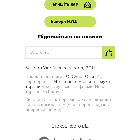
Напишіть нам
Банери НУШ
Підпишіться на новини
© Нова Українська школа, 2017
Проект створений
ГО "Смарт Освіта"
у
партнерстві з
Міністерством освіти і науки
України
для комунікації реформи "Нова
Українська Школа"
Використання матеріалів сайту дозволено
лише з посиланням (для інтернет-видань -
гіперпосиланням)
Стокові фото від