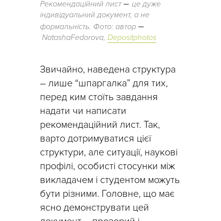
–
Рекомендаційний лист
це дуже
індивідуальний документ, а не
–
формальність. Фото: автор
NatashaFedorova,
Depositphotos
Звичайно, наведена структура
– лише “шпаргалка” для тих,
перед ким стоїть завдання
надати чи написати
рекомендаційний лист. Так,
варто дотримуватися цієї
структури, але ситуації, наукові
профілі, особисті стосунки між
викладачем і студентом можуть
бути різними. Головне, що має
ясно демонструвати цей