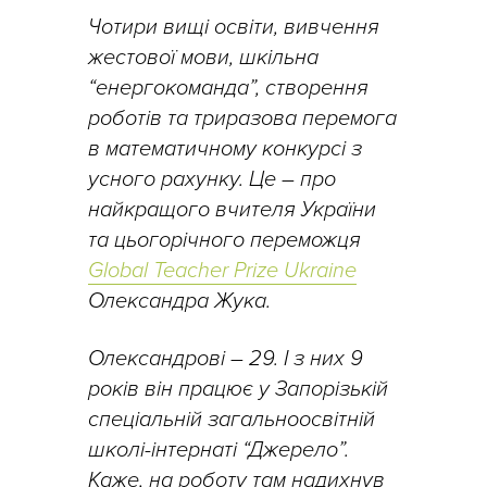
Чотири вищі освіти, вивчення
жестової мови, шкільна
“енергокоманда”, створення
роботів та триразова перемога
в математичному конкурсі з
усного рахунку. Це – про
найкращого вчителя України
та цьогорічного переможця
Global Teacher Prize Ukraine
Олександра Жука.
Олександрові – 29. І з них 9
років він працює у Запорізькій
спеціальній загальноосвітній
школі-інтернаті “Джерело”.
Каже, на роботу там надихнув