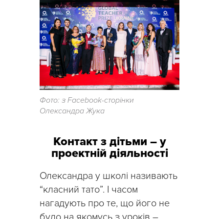
Фото: з Facebook-сторінки
Олександра Жука
Контакт з дітьми – у
проектній діяльності
Олександра у школі називають
“класний тато”. І часом
нагадують про те, що його не
було на якомусь з уроків –