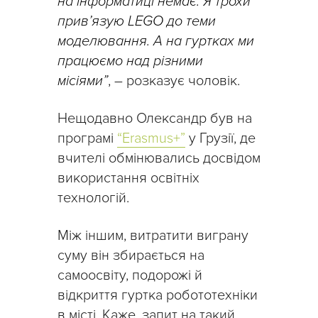
на інформатиці немає. Я трохи
прив’язую LEGO до теми
моделювання. А на гуртках ми
працюємо над різними
місіями”
, – розказує чоловік.
Нещодавно Олександр був на
програмі
“Erasmus+”
у Грузії, де
вчителі обмінювались досвідом
використання освітніх
технологій.
Між іншим, витратити виграну
суму він збирається на
самоосвіту, подорожі й
відкриття гуртка робототехніки
в місті. Каже, запит на такий