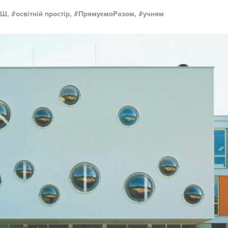
Ш,
освітній простір,
ПрямуємоРазом,
учням