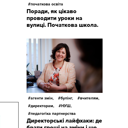
початкова освіта
Поради, як цікаво
проводити уроки на
вулиці. Початкова школа.
агенти змін,
булінг,
вчителям,
директорам,
НУШ,
педагогіка партнерства
Директорські лайфхаки: де
брати гроші на зміни і що