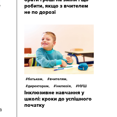
робити, якщо з вчителем
не по дорозі
батькам,
вчителям,
директорам,
інклюзія,
НУШ
Інклюзивне навчання у
школі: кроки до успішного
початку