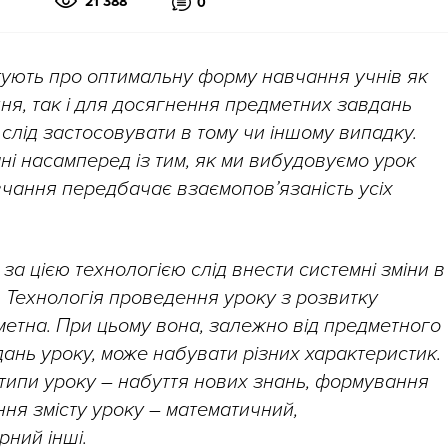
21 388
0
итують про оптимальну форму навчання учнів як
ня, так і для досягнення предметних завдань
и слід застосовувати в тому чи іншому випадку.
ані насамперед із тим, як ми вибудовуємо урок
авчання передбачає взаємопов’язаність усіх
за цією технологією слід внести системні зміни в
. Технологія проведення уроку з розвитку
етна. При цьому вона, залежно від предметного
ань уроку, може набувати різних характеристик.
 типи уроку – набуття нових знань, формування
ння змісту уроку – математичний,
рний інші.