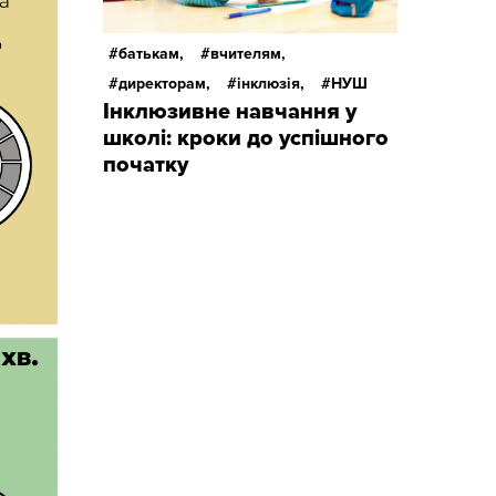
батькам,
вчителям,
директорам,
інклюзія,
НУШ
Інклюзивне навчання у
школі: кроки до успішного
початку