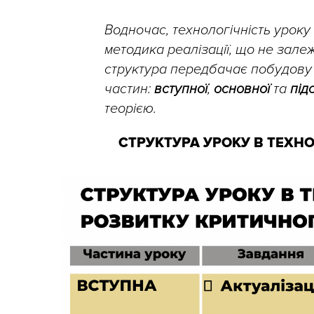
Водночас, технологічність уроку
методика реалізації, що не зале
структура передбачає побудову 
частин:
вступної
,
основної
та
під
теорією.
СТРУКТУРА УРОКУ В ТЕХН