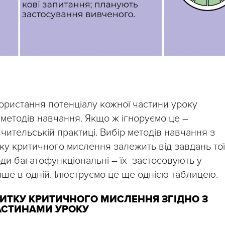
ористання потенціалу кожної частини уроку
методів навчання. Якщо ж ігноруємо це –
ительській практиці. Вибір методів навчання з
тку критичного мислення залежить від завдань тої
тоди багатофункціональні – їх застосовують у
лише в одній. Ілюструємо це ще однією таблицею.
ВИТКУ КРИТИЧНОГО МИСЛЕННЯ ЗГІДНО З
АСТИНАМИ УРОКУ