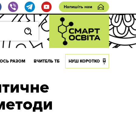
Напишіть нам
ОСЬ РАЗОМ
ВЧИТЕЛЬ ТБ
НУШ КОРОТКО
итичне
 методи