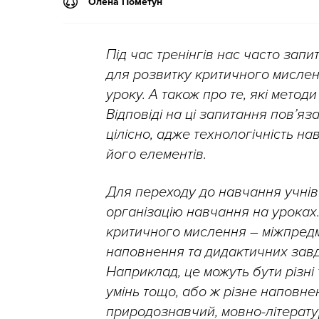
Олена Пометун
Під час тренінгів нас часто зап
для розвитку критичного мислен
уроку. А також про те, які метод
Відповіді на ці запитання пов’яз
цілісно, адже технологічність н
його елементів.
Для переходу до навчання учнів 
організацію навчання на уроках
критичного мислення – міжпредм
наповнення та дидактичних завд
Наприклад, це можуть бути різні
умінь тощо, або ж різне наповне
природознавчий, мовно-літерату