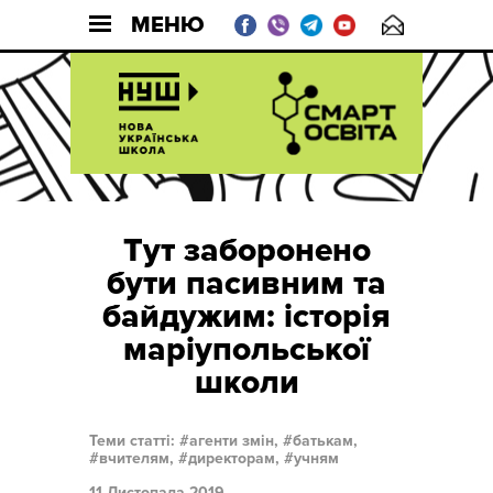
МЕНЮ
Тут заборонено
бути пасивним та
байдужим: історія
маріупольської
школи
Теми статті:
агенти змін,
батькам,
вчителям,
директорам,
учням
11 Листопада 2019