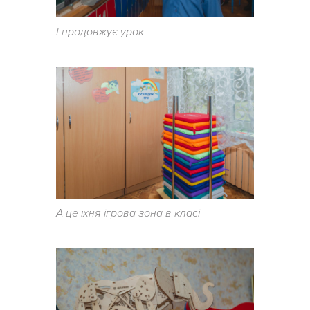
І продовжує урок
А це їхня ігрова зона в класі