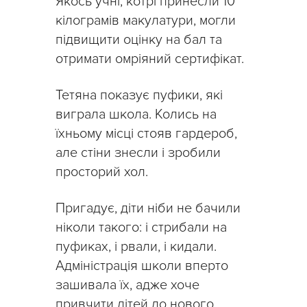
Якось учні, котрі принесли 10
кілограмів макулатури, могли
підвищити оцінку на бал та
отримати омріяний сертифікат.
Тетяна показує пуфики, які
виграла школа. Колись на
їхньому місці стояв гардероб,
але стіни знесли і зробили
просторий хол.
Пригадує, діти ніби не бачили
ніколи такого: і стрибали на
пуфиках, і рвали, і кидали.
Адміністрація школи вперто
зашивала їх, адже хоче
привчити дітей до нового.