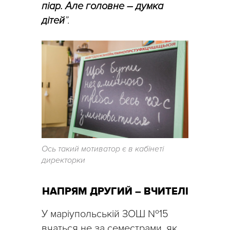
піар. Але головне – думка
дітей
”.
Ось такий мотиватор є в кабінеті
директорки
НАПРЯМ ДРУГИЙ – ВЧИТЕЛІ
У маріупольській ЗОШ №15
вчаться не за семестрами, як