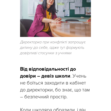
Директорка при конфлікті запрошує
дитину до себе, адже тут формують
довірливі стосунки з учнями
Від відповідальності до
довіри – девіз школи
. Учень
не боїться заходити в кабінет
до директорки, бо знає, що там
– безпечний простір.
Коли школяра образили, і він