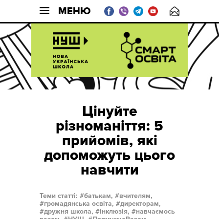
МЕНЮ
Цінуйте
різноманіття: 5
прийомів, які
допоможуть цього
навчити
Теми статті:
батькам,
вчителям,
громадянська освіта,
директорам,
дружня школа,
інклюзія,
навчаємось