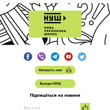
Напишіть нам
Банери НУШ
Підпишіться на новини