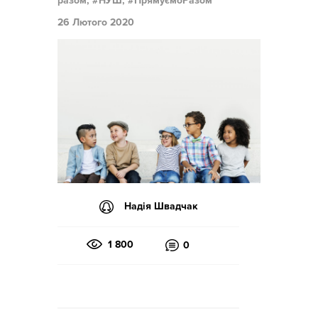
разом,
НУШ,
ПрямуємоРазом
26 Лютого 2020
Надія Швадчак
1 800
0