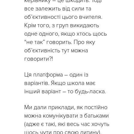
керівнику
–
це шкодить. Тоді
все залежить від сили та
об’єктивності цього вчителя.
Крім того, з груп викидають
одне одного, якщо хтось щось
“не так” говорить. Про яку
об’єктивність тут можна
говорити?!
Ця платформа
–
один із
варіантів. Якщо школа має
інший варіант
–
то будь-ласка.
Ми дали приклади, як постійно
можна комунікувати з батьками
(адже є такі, які весь час хочуть
щось чути про свою дитину).