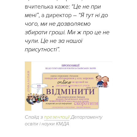
вчителька каже:
“Це не при
мені”
, а директор
–
“Я тут ні до
чого, ми не дозволяємо
збирати гроші. Ми ж про це не
чули. Це не за нашої
присутності”.
Слайд з
презентації
Департаменту
освіти і науки КМДА