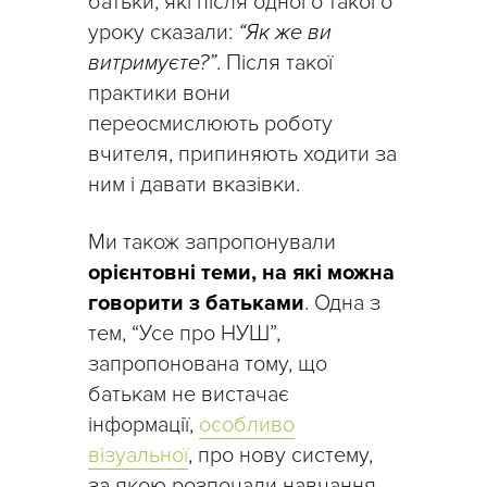
батьки, які після одного такого
уроку сказали:
“Як же ви
витримуєте?”
. Після такої
практики вони
переосмислюють роботу
вчителя, припиняють ходити за
ним і давати вказівки.
Ми також запропонували
орієнтовні теми, на які можна
говорити з батьками
. Одна з
тем, “Усе про НУШ”,
запропонована тому, що
батькам не вистачає
інформації,
особливо
візуальної
, про нову систему,
за якою розпочали навчання