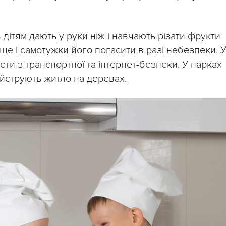
 дітям дають у руки ніж і навчають різати фрукти
ище і самотужки його погасити в разі небезпеки. 
и з транспортної та інтернет-безпеки. У парках
айструють житло на деревах.