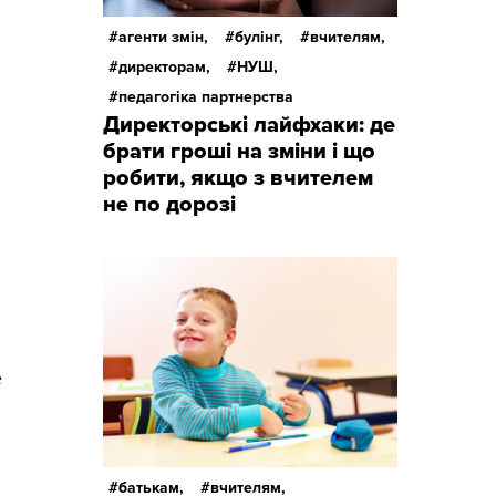
агенти змін,
булінг,
вчителям,
директорам,
НУШ,
педагогіка партнерства
Директорські лайфхаки: де
брати гроші на зміни і що
робити, якщо з вчителем
не по дорозі
е
батькам,
вчителям,