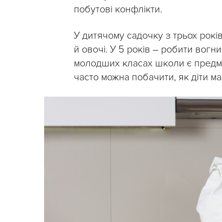
побутові конфлікти.
У дитячому садочку з трьох років
й овочі. У 5 років – робити вогн
молодших класах школи є предмет
часто можна побачити, як діти м