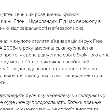
 дітей і в інших розвинених країнах –
чині, Японії, Нідерландах. Під час переходу в
ю відповідальності (self-responsible).
ках минулого століття з’явився цілий рух Free
. А 2008-го року американська журналістка
 про те, як вона відпустила свого 9-річного сина
кому метро. Стаття викликала неабиякий
у безвідповідальності та халатності. На що
 виховати захищених і самостійних дітей і при
ги”.
попередити будь-яку небезпеку чи складність у
 не буде шансу подорослішати. Батьки повинні
 серед усіх можливих – це спроба виростити