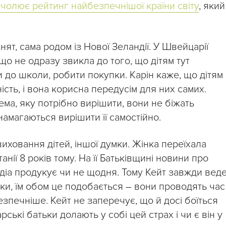
чолює рейтинг найбезпечнішої країни світу
, який
нят, сама родом із Нової Зеландії. У Швейцарії
що не одразу звикла до того, що дітям тут
 до школи, робити покупки. Карін каже, що дітям
сть, і вона корисна передусім для них самих.
а, яку потрібно вирішити, вони не біжать
намагаються вирішити її самостійно.
виховання дітей, іншої думки. Жінка переїхала
нії 8 років тому. На її Батьківщині новини про
едіа продукує чи не щодня. Тому Кейт завжди вед
ки, їм обом це подобається – вони проводять час
езпечніше. Кейт не заперечує, що й досі боїться
рські батьки долають у собі цей страх і чи є він у