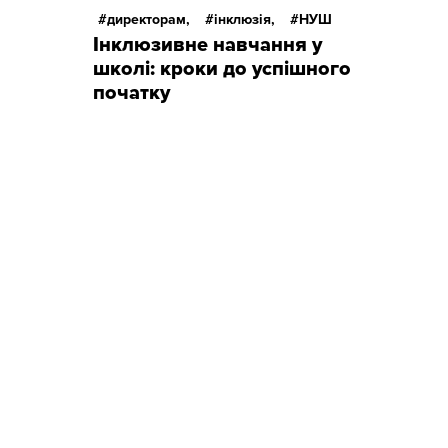
директорам,
інклюзія,
НУШ
Інклюзивне навчання у
школі: кроки до успішного
початку