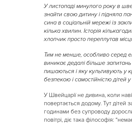
У листопаді минулого року в шве
знайти свою дитину і підняла па
сина в соціальній мережі із зак
кілька хвилин. Історія кількаго
хлопчик просто переплутав місця,
Тим не менше, особливо серед ек
виникає дедалі більше запитань 
пишаються і яку культивують у к
безпекою і самостійністю дітей у 
У Швейцарії не дивина, коли наві
повертається додому. Тут дітей з
годинами без супроводу доросли
повітрі, діє така філософія: “нем