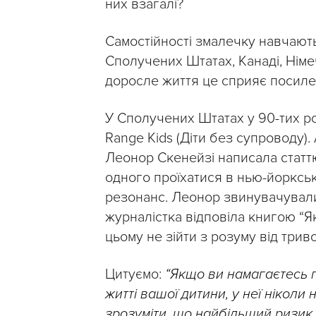
них взагалі?
Самостійності змалечку навчають
Сполучених Штатах, Канаді, Німеч
доросле життя це сприяє посиленн
У Сполучених Штатах у 90-тих ро
Range Kids (Діти без супроводу)
Леонор Скенейзі написала статтю
одного проїхатися в нью-йорксь
резонанс. Леонор звинувачували 
журналістка відповіла книгою “Як
цьому не зійти з розуму від триво
Цитуємо:
“Якщо ви намагаєтесь 
житті вашої дитини, у неї ніколи
зрозуміти, що найбільший ризик