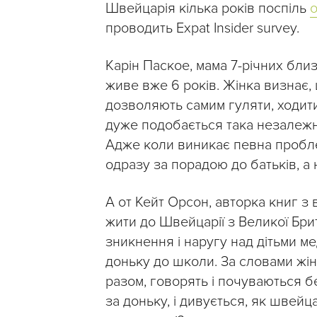
Швейцарія кілька років поспіль
о
проводить Expat Insider survey.
Карін Паское, мама 7-річних близ
живе вже 6 років. Жінка визнає, 
дозволяють самим гуляти, ходити
дуже подобається така незалежні
Адже коли виникає певна проблем
одразу за порадою до батьків, а 
А от Кейт Орсон, авторка книг з 
жити до Швейцарії з Великої Брита
зникнення і наругу над дітьми м
доньку до школи. За словами жін
разом, говорять і почуваються б
за доньку, і дивується, як швейца