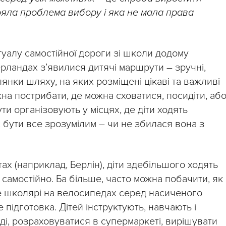
ояла проблема вибору і яка не мала права
уалу самостійної дороги зі школи додому
ерландах з’явилися дитячі маршрути – зручні,
лянки шляху, на яких розміщені цікаві та важливі
ожна пострибати, де можна сховатися, посидіти, аб
ути організовують у місцях, де діти ходять
є бути все зрозумілим – чи не збилася вона з
тах (наприклад, Берлін), діти здебільшого ходять
самостійно. Ба більше, часто можна побачити, як
е школярі на велосипедах серед насиченого
 підготовка. Дітей інструктують, навчають і
ді, розраховуватися в супермаркеті, вирішувати