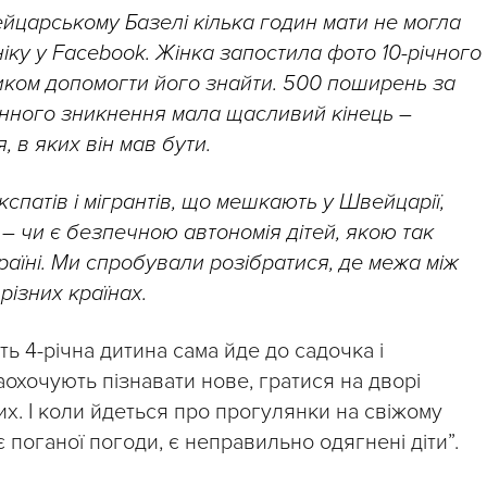
йцарському Базелі кілька годин мати не могла
ніку у Facebook. Жінка запостила фото 10-річного
ликом допомогти його знайти. 500 поширень за
динного зникнення мала щасливий кінець –
 в яких він мав бути.
спатів і мігрантів, що мешкають у Швейцарії,
– чи є безпечною автономія дітей, якою так
раїні. Ми спробували розібратися, де межа між
різних країнах.
ть 4-річна дитина сама йде до садочка і
аохочують пізнавати нове, гратися на дворі
х. І коли йдеться про прогулянки на свіжому
ає поганої погоди, є неправильно одягнені діти”.