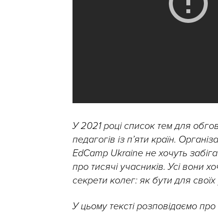
У 2021 році список тем для обго
педагогів із п’яти країн. Органі
EdCamp Ukraine не хочуть забігат
про тисячі учасників. Усі вони хо
секрети колег: як бути для свої
У цьому тексті розповідаємо про 