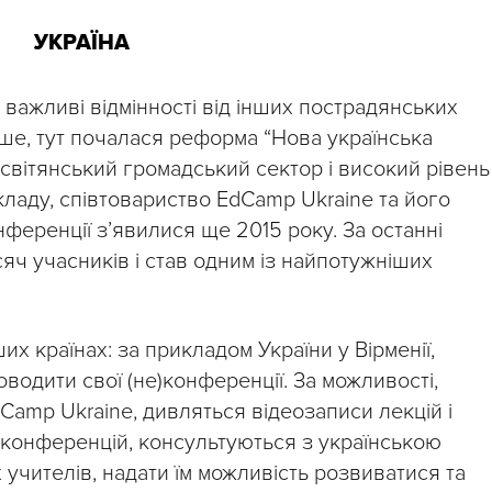
УКРАЇНА
ві важливі відмінності від інших пострадянських
ерше, тут почалася реформа “Нова українська
освітянський громадський сектор і високий рівень
кладу, співтовариство EdCamp Ukraine та його
онференції з’явилися ще 2015 року. За останні
сяч учасників і став одним із найпотужніших
х країнах: за прикладом України у Вірменії,
роводити свої (не)конференції. За можливості,
amp Ukraine, дивляться відеозаписи лекцій і
е)конференцій, консультуються з українською
 учителів, надати їм можливість розвиватися та