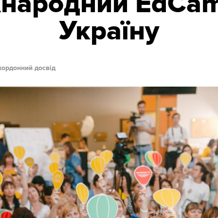
народний EdCam
Україну
кордонний досвід