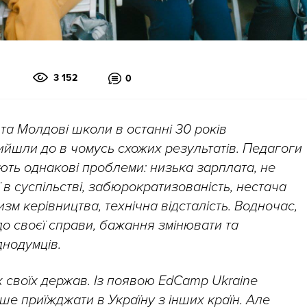
3 152
0
усі та Молдові школи в останні 30 років
йшли до в чомусь схожих результатів. Педагоги
ують однакові проблеми: низька зарплата, не
 в суспільстві, забюрократизованість, нестача
зм керівництва, технічна відсталість. Водночас,
о своєї справи, бажання змінювати та
днодумців.
 своїх держав. Із появою EdCamp Ukraine
іше приїжджати в Україну з інших країн. Але