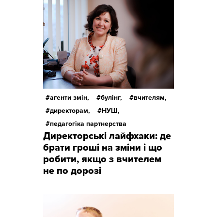
агенти змін,
булінг,
вчителям,
директорам,
НУШ,
педагогіка партнерства
Директорські лайфхаки: де
брати гроші на зміни і що
робити, якщо з вчителем
не по дорозі