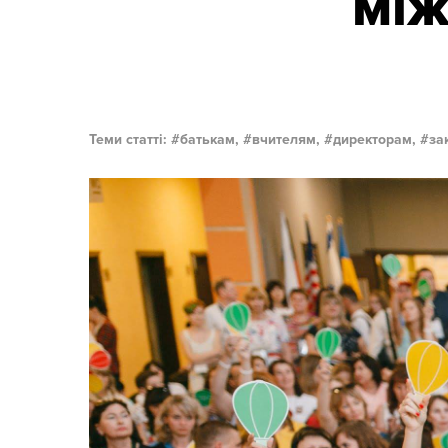
між
Теми статті:
батькам,
вчителям,
директорам,
за