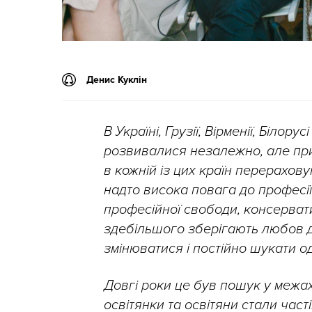
Денис Куклін
В Україні, Грузії, Вірменії, Білор
розвивалися незалежно, але при
в кожній із цих країн перерахов
надто висока повага до професії
професійної свободи, консервати
здебільшого зберігають любов д
змінюватися і постійно шукати о
Довгі роки це був пошук у межах
освітянки та освітяни стали част