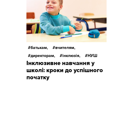
батькам,
вчителям,
директорам,
інклюзія,
НУШ
Інклюзивне навчання у
школі: кроки до успішного
початку