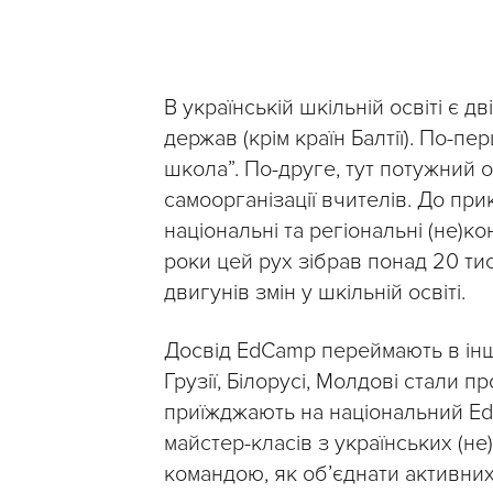
В українській шкільній освіті є д
держав (крім країн Балтії). По-п
школа”. По-друге, тут потужний 
самоорганізації вчителів. До при
національні та регіональні (не)к
роки цей рух зібрав понад 20 ти
двигунів змін у шкільній освіті.
Досвід EdCamp переймають в інши
Грузії, Білорусі, Молдові стали п
приїжджають на національний EdC
майстер-класів з українських (н
командою, як об’єднати активних