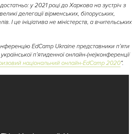
достатньо: у 2021 році до Харкова на зустріч з
великі делегації вірменських, білоруських,
в. І це ініціатива не міністерств, а вчительських
онференцію EdCamp Ukraine представники п’яти
с української п’ятиденної онлайн-(не)конференції
ризовий національний онлайн-EdCamp 2020
“.