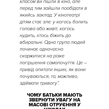
класом ви пішли в кіно, але
перед тим зайшли пообідати в
якийсь заклад. У кінотеатрі
дітям стає зле: у когось болить
голова або живіт, когось
нудить, хтось біжить до
вбиральні. Одна група людей
починає одночасно
скаржитися на різке
погіршення самопочуття. Це –
привід опитати інших, як вони
почуваються, та, можливо,
здіймати тривогу”.
ЧОМУ БАТЬКИ МАЮТЬ
ЗВЕРНУТИ УВАГУ НА
МАСОВІ ОТРУЄННЯ У