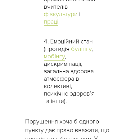
вчителів
фізкультури
і
праці
.
Емоційний стан
(протидія
булінгу
,
мобінгу
,
дискримінації,
загальна здорова
атмосфера в
колективі,
психічне здоров’я
та інше).
Порушення хоча б одного
пункту дає право вважати, що
простір не є безпечним. У