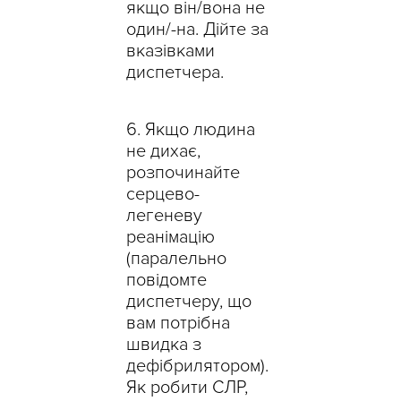
якщо він/вона не
один/-на. Дійте за
вказівками
диспетчера.
Якщо людина
не дихає,
розпочинайте
серцево-
легеневу
реанімацію
(паралельно
повідомте
диспетчеру, що
вам потрібна
швидка з
дефібрилятором).
Як робити СЛР,