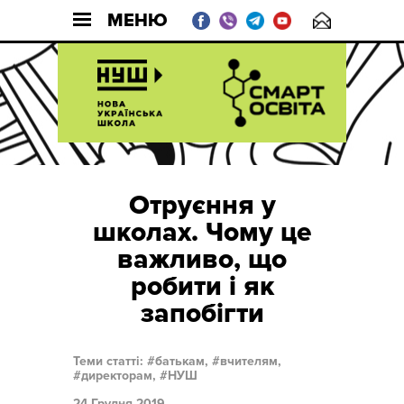
МЕНЮ
Отруєння у
школах. Чому це
важливо, що
робити і як
запобігти
Теми статті:
батькам,
вчителям,
директорам,
НУШ
24 Грудня 2019