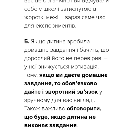
вас це органічно і ви відчували
себе у школі затиснутою в
жорсткі межі – зараз саме час
для експериментів.
5.
Якщо дитина зробила
домашнє завдання і бачить, що
дорослий його не перевірив, –
у неї знижується мотивація.
Тому,
якщо ви даєте домашнє
завдання, то обов’язково
дайте і зворотний зв’язок
у
зручному для вас вигляді.
Також важливо
обговорити,
що буде, якщо дитина не
виконає завдання
.