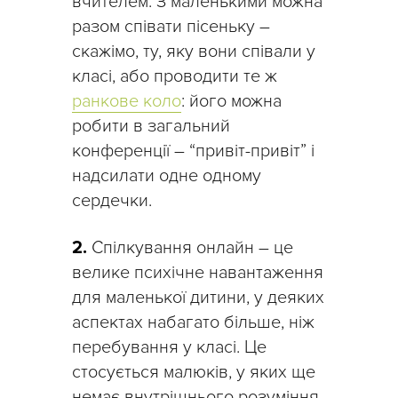
вчителем. З маленькими можна
разом співати пісеньку –
скажімо, ту, яку вони співали у
класі, або проводити те ж
ранкове коло
: його можна
робити в загальний
конференції – “привіт-привіт” і
надсилати одне одному
сердечки.
2.
Спілкування онлайн – це
велике психічне навантаження
для маленької дитини, у деяких
аспектах набагато більше, ніж
перебування у класі. Це
стосується малюків, у яких ще
немає внутрішнього розуміння,