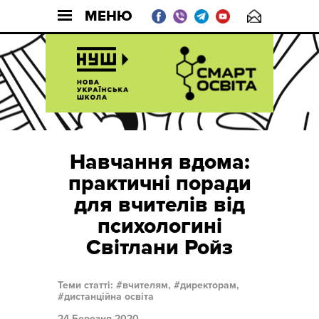
МЕНЮ
Навчання вдома:
практичні поради
для вчителів від
психологині
Світлани Ройз
Теми статті:
вчителям,
директорам,
дистанційна освіта
24 Березня 2020