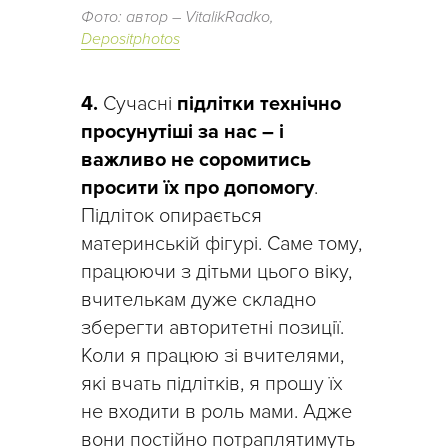
Фото: автор – VitalikRadko,
Depositphotos
4.
Сучасні
підлітки технічно
просунутіші за нас – і
важливо не соромитись
просити їх про допомогу
.
Підліток опирається
материнській фігурі. Саме тому,
працюючи з дітьми цього віку,
вчителькам дуже складно
зберегти авторитетні позиції.
Коли я працюю зі вчителями,
які вчать підлітків, я прошу їх
не входити в роль мами. Адже
вони постійно потраплятимуть